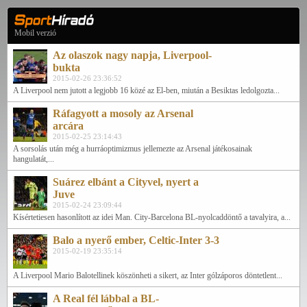
Mobil verzió
Az olaszok nagy napja, Liverpool-
bukta
2015-02-26 23:36:52
A Liverpool nem jutott a legjobb 16 közé az El-ben, miután a Besiktas ledolgozta...
Ráfagyott a mosoly az Arsenal
arcára
2015-02-25 23:14:43
A sorsolás után még a hurráoptimizmus jellemezte az Arsenal játékosainak
hangulatát,...
Suárez elbánt a Cityvel, nyert a
Juve
2015-02-24 23:09:44
Kísértetiesen hasonlított az idei Man. City-Barcelona BL-nyolcaddöntő a tavalyira, a...
Balo a nyerő ember, Celtic-Inter 3-3
2015-02-19 23:35:14
A Liverpool Mario Balotellinek köszönheti a sikert, az Inter gólzáporos döntetlent...
A Real fél lábbal a BL-