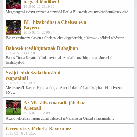
negyeddöntőben!
2015-02-18 23:19:30
Megnyugtató előnyt szerzett a címvédő Real a BL szerda esti nyolcaddöntőjének első...
BL: bizakodhat a Chelsea és a
Bayern
2015-02-17 23:06:54
Bár az eredmény alapján a Chelsea lehet elégedettebb, a látottak - például a hétszer...
Babosék továbbjutottak Dubajban
2015-02-17 14:02:08
Babos Tímea Kristina Mladenoviccsal az oldalán továbbjutott a páros első
fordulójából...
Svájci edző Szalai korábbi
csapatánál
2015-02-17 12:10:46
Menesztették Kasper Hjulmandot, a német labdarúgó-bajnokságban 14. helyezett
FSV...
Az MU állva maradt, jöhet az
Arsenal!
2015-02-16 23:09:29
A záró félórában három góllal válaszolt a Manchester United a házigazda,...
Green visszatérhet a Bayernhez
2015-02-16 21:52:53