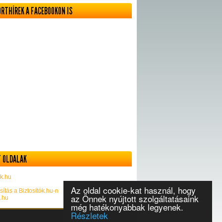
ORTHÍREK A FACEBOOKON IS
 OLDALAK
k.hu
Az oldal cookie-kat használ, hogy
sítás a Biztosítók.hu-n
az Önnek nyújtott szolgáltatásaink
k.hu
még hatékonyabbak legyenek.
Részletek