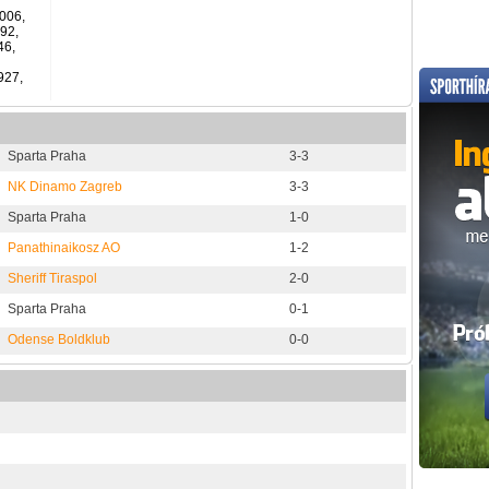
006,
92,
46,
927,
Sparta Praha
3-3
NK Dinamo Zagreb
3-3
Sparta Praha
1-0
Panathinaikosz AO
1-2
Sheriff Tiraspol
2-0
Sparta Praha
0-1
Odense Boldklub
0-0