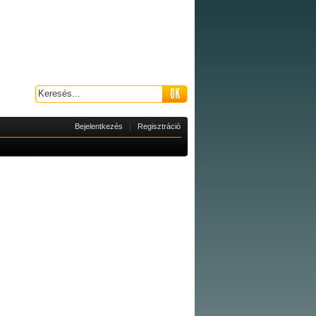
|
Bejelentkezés
Regisztráció