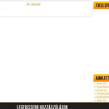
Jiri Jarosik
FRISS SP
AJÁNLOTT
» love.hu
» ingatlano
» book.hu
» Utasbizto
» biztosito
» data.hu
LEGFRISSEBB HOZZÁSZÓLÁSOK