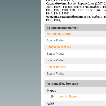
1922, 1919 and 1912)
Kupagyõzelem:
4x cseh kupagyőztes (2007, 2
2004, 1996), 14x csehszlovák kupagyőztes (19
1989, 1988, 1984, 1980, 1976, 1972, 1964, 19
1944, 1943, 1909)
Nemzetközi kupagyõzelem:
3x KK-győztes (1
1935, 1964)
Legutóbbi eredmények
NK Dinamo Zagreb
Sparta Praha
Panathinaikosz AO
Sparta Praha
Sparta Praha
Sheriff Tiraspol
Sparta Praha
Versenyzők/Játékosok
Kapus
29
Jaromir Blazek
Védő