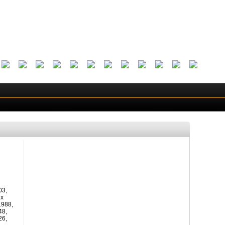
03,
4x
1988,
48,
26,