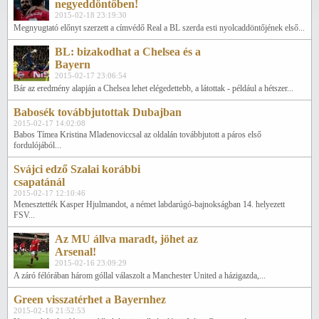
negyeddöntőben!
2015-02-18 23:19:30
Megnyugtató előnyt szerzett a címvédő Real a BL szerda esti nyolcaddöntőjének első...
BL: bizakodhat a Chelsea és a
Bayern
2015-02-17 23:06:54
Bár az eredmény alapján a Chelsea lehet elégedettebb, a látottak - például a hétszer...
Babosék továbbjutottak Dubajban
2015-02-17 14:02:08
Babos Tímea Kristina Mladenoviccsal az oldalán továbbjutott a páros első
fordulójából...
Svájci edző Szalai korábbi
csapatánál
2015-02-17 12:10:46
Menesztették Kasper Hjulmandot, a német labdarúgó-bajnokságban 14. helyezett
FSV...
Az MU állva maradt, jöhet az
Arsenal!
2015-02-16 23:09:29
A záró félórában három góllal válaszolt a Manchester United a házigazda,...
Green visszatérhet a Bayernhez
2015-02-16 21:52:53