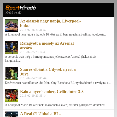
Mobil verzió
Az olaszok nagy napja, Liverpool-
bukta
2015-02-26 23:36:52
A Liverpool nem jutott a legjobb 16 közé az El-ben, miután a Besiktas ledolgozta...
Ráfagyott a mosoly az Arsenal
arcára
2015-02-25 23:14:43
A sorsolás után még a hurráoptimizmus jellemezte az Arsenal játékosainak
hangulatát,...
Suárez elbánt a Cityvel, nyert a
Juve
2015-02-24 23:09:44
Kísértetiesen hasonlított az idei Man. City-Barcelona BL-nyolcaddöntő a tavalyira, a...
Balo a nyerő ember, Celtic-Inter 3-3
2015-02-19 23:35:14
A Liverpool Mario Balotellinek köszönheti a sikert, az Inter gólzáporos döntetlent...
A Real fél lábbal a BL-