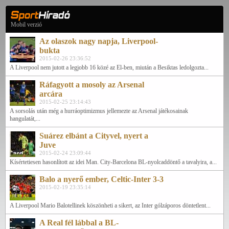
Mobil verzió
Az olaszok nagy napja, Liverpool-
bukta
2015-02-26 23:36:52
A Liverpool nem jutott a legjobb 16 közé az El-ben, miután a Besiktas ledolgozta...
Ráfagyott a mosoly az Arsenal
arcára
2015-02-25 23:14:43
A sorsolás után még a hurráoptimizmus jellemezte az Arsenal játékosainak
hangulatát,...
Suárez elbánt a Cityvel, nyert a
Juve
2015-02-24 23:09:44
Kísértetiesen hasonlított az idei Man. City-Barcelona BL-nyolcaddöntő a tavalyira, a...
Balo a nyerő ember, Celtic-Inter 3-3
2015-02-19 23:35:14
A Liverpool Mario Balotellinek köszönheti a sikert, az Inter gólzáporos döntetlent...
A Real fél lábbal a BL-