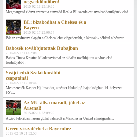
negyeddöntőben!
2015-02-18 23:19:30
Megnyugtató előnyt szerzett a címvédő Real a BL szerda esti nyolcaddöntőjének első...
BL: bizakodhat a Chelsea és a
Bayern
2015-02-17 23:06:54
Bár az eredmény alapján a Chelsea lehet elégedettebb, a látottak - például a hétszer...
Babosék továbbjutottak Dubajban
2015-02-17 14:02:08
Babos Tímea Kristina Mladenoviccsal az oldalán továbbjutott a páros első
fordulójából...
Svájci edző Szalai korábbi
csapatánál
2015-02-17 12:10:46
Menesztették Kasper Hjulmandot, a német labdarúgó-bajnokságban 14. helyezett
FSV...
Az MU állva maradt, jöhet az
Arsenal!
2015-02-16 23:09:29
A záró félórában három góllal válaszolt a Manchester United a házigazda,...
Green visszatérhet a Bayernhez
2015-02-16 21:52:53