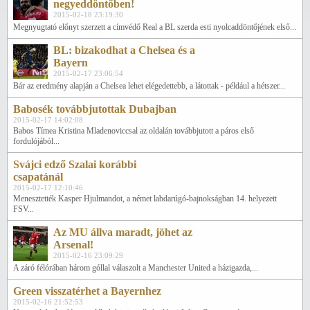
negyeddöntőben!
2015-02-18 23:19:30
Megnyugtató előnyt szerzett a címvédő Real a BL szerda esti nyolcaddöntőjének első...
BL: bizakodhat a Chelsea és a
Bayern
2015-02-17 23:06:54
Bár az eredmény alapján a Chelsea lehet elégedettebb, a látottak - például a hétszer...
Babosék továbbjutottak Dubajban
2015-02-17 14:02:08
Babos Tímea Kristina Mladenoviccsal az oldalán továbbjutott a páros első
fordulójából...
Svájci edző Szalai korábbi
csapatánál
2015-02-17 12:10:46
Menesztették Kasper Hjulmandot, a német labdarúgó-bajnokságban 14. helyezett
FSV...
Az MU állva maradt, jöhet az
Arsenal!
2015-02-16 23:09:29
A záró félórában három góllal válaszolt a Manchester United a házigazda,...
Green visszatérhet a Bayernhez
2015-02-16 21:52:53