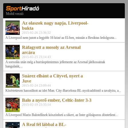
Mobil verzió
Az olaszok nagy napja, Liverpool-
bukta
2015-02-26 23:36:52
A Liverpool nem jutott a legjobb 16 közé az El-ben, miután a Besiktas ledolgozta...
Ráfagyott a mosoly az Arsenal
arcára
2015-02-25 23:14:43
A sorsolás után még a hurráoptimizmus jellemezte az Arsenal játékosainak
hangulatát,...
Suárez elbánt a Cityvel, nyert a
Juve
2015-02-24 23:09:44
Kísértetiesen hasonlított az idei Man. City-Barcelona BL-nyolcaddöntő a tavalyira, a...
Balo a nyerő ember, Celtic-Inter 3-3
2015-02-19 23:35:14
A Liverpool Mario Balotellinek köszönheti a sikert, az Inter gólzáporos döntetlent...
A Real fél lábbal a BL-