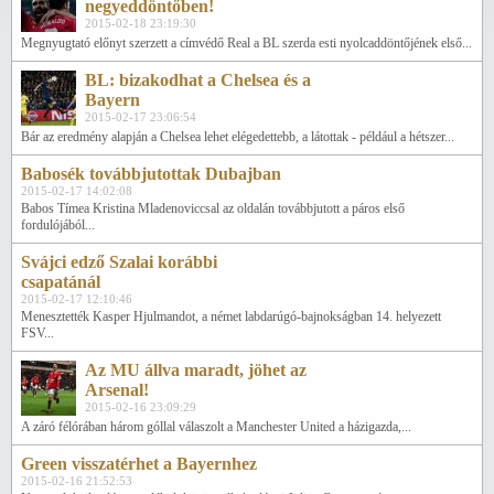
negyeddöntőben!
2015-02-18 23:19:30
Megnyugtató előnyt szerzett a címvédő Real a BL szerda esti nyolcaddöntőjének első...
BL: bizakodhat a Chelsea és a
Bayern
2015-02-17 23:06:54
Bár az eredmény alapján a Chelsea lehet elégedettebb, a látottak - például a hétszer...
Babosék továbbjutottak Dubajban
2015-02-17 14:02:08
Babos Tímea Kristina Mladenoviccsal az oldalán továbbjutott a páros első
fordulójából...
Svájci edző Szalai korábbi
csapatánál
2015-02-17 12:10:46
Menesztették Kasper Hjulmandot, a német labdarúgó-bajnokságban 14. helyezett
FSV...
Az MU állva maradt, jöhet az
Arsenal!
2015-02-16 23:09:29
A záró félórában három góllal válaszolt a Manchester United a házigazda,...
Green visszatérhet a Bayernhez
2015-02-16 21:52:53