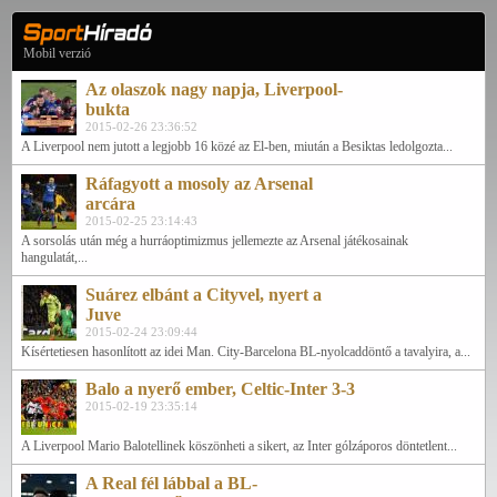
Mobil verzió
Az olaszok nagy napja, Liverpool-
bukta
2015-02-26 23:36:52
A Liverpool nem jutott a legjobb 16 közé az El-ben, miután a Besiktas ledolgozta...
Ráfagyott a mosoly az Arsenal
arcára
2015-02-25 23:14:43
A sorsolás után még a hurráoptimizmus jellemezte az Arsenal játékosainak
hangulatát,...
Suárez elbánt a Cityvel, nyert a
Juve
2015-02-24 23:09:44
Kísértetiesen hasonlított az idei Man. City-Barcelona BL-nyolcaddöntő a tavalyira, a...
Balo a nyerő ember, Celtic-Inter 3-3
2015-02-19 23:35:14
A Liverpool Mario Balotellinek köszönheti a sikert, az Inter gólzáporos döntetlent...
A Real fél lábbal a BL-