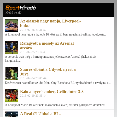
Mobil verzió
Az olaszok nagy napja, Liverpool-
bukta
2015-02-26 23:36:52
A Liverpool nem jutott a legjobb 16 közé az El-ben, miután a Besiktas ledolgozta...
Ráfagyott a mosoly az Arsenal
arcára
2015-02-25 23:14:43
A sorsolás után még a hurráoptimizmus jellemezte az Arsenal játékosainak
hangulatát,...
Suárez elbánt a Cityvel, nyert a
Juve
2015-02-24 23:09:44
Kísértetiesen hasonlított az idei Man. City-Barcelona BL-nyolcaddöntő a tavalyira, a...
Balo a nyerő ember, Celtic-Inter 3-3
2015-02-19 23:35:14
A Liverpool Mario Balotellinek köszönheti a sikert, az Inter gólzáporos döntetlent...
A Real fél lábbal a BL-