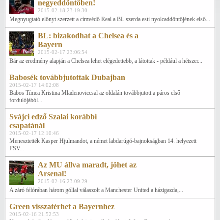
negyeddöntőben!
2015-02-18 23:19:30
Megnyugtató előnyt szerzett a címvédő Real a BL szerda esti nyolcaddöntőjének első...
BL: bizakodhat a Chelsea és a
Bayern
2015-02-17 23:06:54
Bár az eredmény alapján a Chelsea lehet elégedettebb, a látottak - például a hétszer...
Babosék továbbjutottak Dubajban
2015-02-17 14:02:08
Babos Tímea Kristina Mladenoviccsal az oldalán továbbjutott a páros első
fordulójából...
Svájci edző Szalai korábbi
csapatánál
2015-02-17 12:10:46
Menesztették Kasper Hjulmandot, a német labdarúgó-bajnokságban 14. helyezett
FSV...
Az MU állva maradt, jöhet az
Arsenal!
2015-02-16 23:09:29
A záró félórában három góllal válaszolt a Manchester United a házigazda,...
Green visszatérhet a Bayernhez
2015-02-16 21:52:53