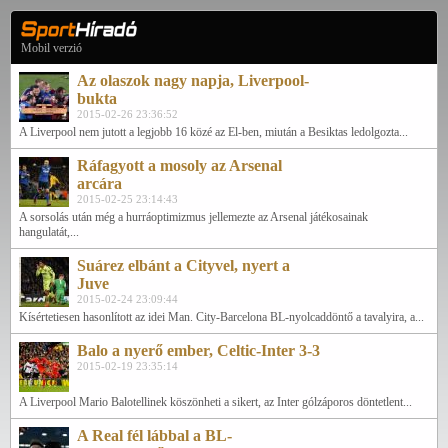
Mobil verzió
Az olaszok nagy napja, Liverpool-
bukta
2015-02-26 23:36:52
A Liverpool nem jutott a legjobb 16 közé az El-ben, miután a Besiktas ledolgozta...
Ráfagyott a mosoly az Arsenal
arcára
2015-02-25 23:14:43
A sorsolás után még a hurráoptimizmus jellemezte az Arsenal játékosainak
hangulatát,...
Suárez elbánt a Cityvel, nyert a
Juve
2015-02-24 23:09:44
Kísértetiesen hasonlított az idei Man. City-Barcelona BL-nyolcaddöntő a tavalyira, a...
Balo a nyerő ember, Celtic-Inter 3-3
2015-02-19 23:35:14
A Liverpool Mario Balotellinek köszönheti a sikert, az Inter gólzáporos döntetlent...
A Real fél lábbal a BL-