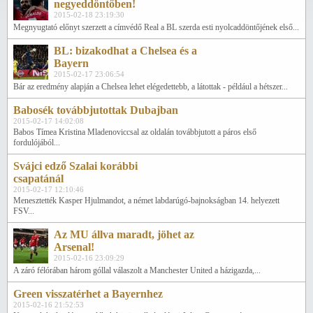
negyeddöntőben!
2015-02-18 23:19:30
Megnyugtató előnyt szerzett a címvédő Real a BL szerda esti nyolcaddöntőjének első...
BL: bizakodhat a Chelsea és a
Bayern
2015-02-17 23:06:54
Bár az eredmény alapján a Chelsea lehet elégedettebb, a látottak - például a hétszer...
Babosék továbbjutottak Dubajban
2015-02-17 14:02:08
Babos Tímea Kristina Mladenoviccsal az oldalán továbbjutott a páros első
fordulójából...
Svájci edző Szalai korábbi
csapatánál
2015-02-17 12:10:46
Menesztették Kasper Hjulmandot, a német labdarúgó-bajnokságban 14. helyezett
FSV...
Az MU állva maradt, jöhet az
Arsenal!
2015-02-16 23:09:29
A záró félórában három góllal válaszolt a Manchester United a házigazda,...
Green visszatérhet a Bayernhez
2015-02-16 21:52:53