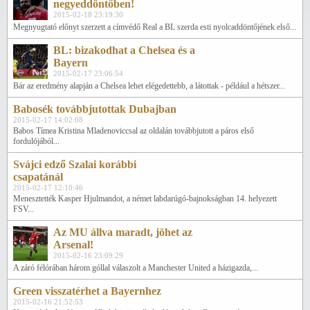
negyeddöntőben!
2015-02-18 23:19:30
Megnyugtató előnyt szerzett a címvédő Real a BL szerda esti nyolcaddöntőjének első...
BL: bizakodhat a Chelsea és a
Bayern
2015-02-17 23:06:54
Bár az eredmény alapján a Chelsea lehet elégedettebb, a látottak - például a hétszer...
Babosék továbbjutottak Dubajban
2015-02-17 14:02:08
Babos Tímea Kristina Mladenoviccsal az oldalán továbbjutott a páros első
fordulójából...
Svájci edző Szalai korábbi
csapatánál
2015-02-17 12:10:46
Menesztették Kasper Hjulmandot, a német labdarúgó-bajnokságban 14. helyezett
FSV...
Az MU állva maradt, jöhet az
Arsenal!
2015-02-16 23:09:29
A záró félórában három góllal válaszolt a Manchester United a házigazda,...
Green visszatérhet a Bayernhez
2015-02-16 21:52:53