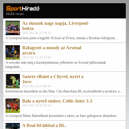
Mobil verzió
Az olaszok nagy napja, Liverpool-
bukta
2015-02-26 23:36:52
A Liverpool nem jutott a legjobb 16 közé az El-ben, miután a Besiktas ledolgozta...
Ráfagyott a mosoly az Arsenal
arcára
2015-02-25 23:14:43
A sorsolás után még a hurráoptimizmus jellemezte az Arsenal játékosainak
hangulatát,...
Suárez elbánt a Cityvel, nyert a
Juve
2015-02-24 23:09:44
Kísértetiesen hasonlított az idei Man. City-Barcelona BL-nyolcaddöntő a tavalyira, a...
Balo a nyerő ember, Celtic-Inter 3-3
2015-02-19 23:35:14
A Liverpool Mario Balotellinek köszönheti a sikert, az Inter gólzáporos döntetlent...
A Real fél lábbal a BL-