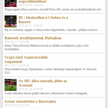
negyeddöntőben!
2015-02-18 23:19:30
Megnyugtató előnyt szerzett a címvédő Real a BL szerda esti nyolcaddöntőjének első...
BL: bizakodhat a Chelsea és a
Bayern
2015-02-17 23:06:54
Bár az eredmény alapján a Chelsea lehet elégedettebb, a látottak - például a hétszer...
Babosék továbbjutottak Dubajban
2015-02-17 14:02:08
Babos Tímea Kristina Mladenoviccsal az oldalán továbbjutott a páros első
fordulójából...
Svájci edző Szalai korábbi
csapatánál
2015-02-17 12:10:46
Menesztették Kasper Hjulmandot, a német labdarúgó-bajnokságban 14. helyezett
FSV...
Az MU állva maradt, jöhet az
Arsenal!
2015-02-16 23:09:29
A záró félórában három góllal válaszolt a Manchester United a házigazda,...
Green visszatérhet a Bayernhez
2015-02-16 21:52:53