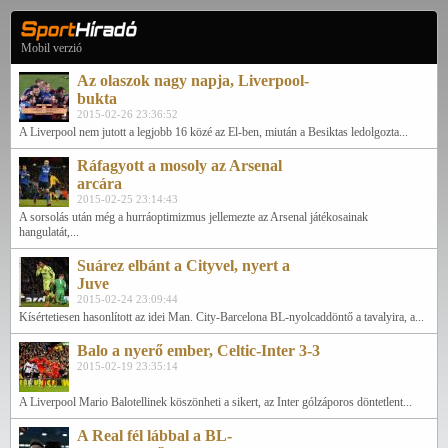
Mobil verzió
Az olaszok nagy napja, Liverpool-
bukta
2015-02-26 23:36:52
A Liverpool nem jutott a legjobb 16 közé az El-ben, miután a Besiktas ledolgozta...
Ráfagyott a mosoly az Arsenal
arcára
2015-02-25 23:14:43
A sorsolás után még a hurráoptimizmus jellemezte az Arsenal játékosainak
hangulatát,...
Suárez elbánt a Cityvel, nyert a
Juve
2015-02-24 23:09:44
Kísértetiesen hasonlított az idei Man. City-Barcelona BL-nyolcaddöntő a tavalyira, a...
Balo a nyerő ember, Celtic-Inter 3-3
2015-02-19 23:35:14
A Liverpool Mario Balotellinek köszönheti a sikert, az Inter gólzáporos döntetlent...
A Real fél lábbal a BL-