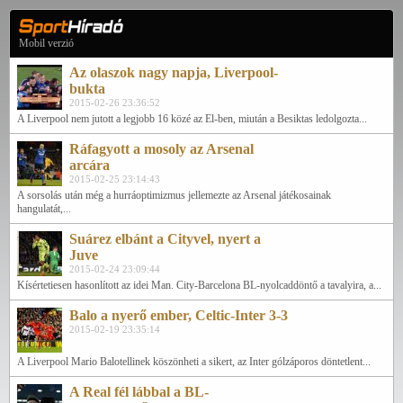
Mobil verzió
Az olaszok nagy napja, Liverpool-
bukta
2015-02-26 23:36:52
A Liverpool nem jutott a legjobb 16 közé az El-ben, miután a Besiktas ledolgozta...
Ráfagyott a mosoly az Arsenal
arcára
2015-02-25 23:14:43
A sorsolás után még a hurráoptimizmus jellemezte az Arsenal játékosainak
hangulatát,...
Suárez elbánt a Cityvel, nyert a
Juve
2015-02-24 23:09:44
Kísértetiesen hasonlított az idei Man. City-Barcelona BL-nyolcaddöntő a tavalyira, a...
Balo a nyerő ember, Celtic-Inter 3-3
2015-02-19 23:35:14
A Liverpool Mario Balotellinek köszönheti a sikert, az Inter gólzáporos döntetlent...
A Real fél lábbal a BL-