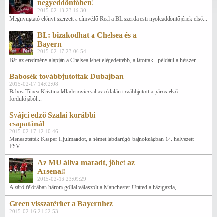
negyeddöntőben!
2015-02-18 23:19:30
Megnyugtató előnyt szerzett a címvédő Real a BL szerda esti nyolcaddöntőjének első...
BL: bizakodhat a Chelsea és a
Bayern
2015-02-17 23:06:54
Bár az eredmény alapján a Chelsea lehet elégedettebb, a látottak - például a hétszer...
Babosék továbbjutottak Dubajban
2015-02-17 14:02:08
Babos Tímea Kristina Mladenoviccsal az oldalán továbbjutott a páros első
fordulójából...
Svájci edző Szalai korábbi
csapatánál
2015-02-17 12:10:46
Menesztették Kasper Hjulmandot, a német labdarúgó-bajnokságban 14. helyezett
FSV...
Az MU állva maradt, jöhet az
Arsenal!
2015-02-16 23:09:29
A záró félórában három góllal válaszolt a Manchester United a házigazda,...
Green visszatérhet a Bayernhez
2015-02-16 21:52:53