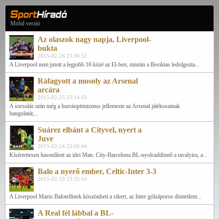
Mobil verzió
Az olaszok nagy napja, Liverpool-
bukta
2015-02-26 23:36:52
A Liverpool nem jutott a legjobb 16 közé az El-ben, miután a Besiktas ledolgozta...
Ráfagyott a mosoly az Arsenal
arcára
2015-02-25 23:14:43
A sorsolás után még a hurráoptimizmus jellemezte az Arsenal játékosainak
hangulatát,...
Suárez elbánt a Cityvel, nyert a
Juve
2015-02-24 23:09:44
Kísértetiesen hasonlított az idei Man. City-Barcelona BL-nyolcaddöntő a tavalyira, a...
Balo a nyerő ember, Celtic-Inter 3-3
2015-02-19 23:35:14
A Liverpool Mario Balotellinek köszönheti a sikert, az Inter gólzáporos döntetlent...
A Real fél lábbal a BL-