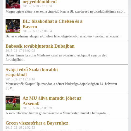
negyeddöntőben!
2015-02-18 23:19:30
Megnyugtató előnyt szerzett a címvédő Real a BL szerda esti nyolcaddöntőjének első...
BL: bizakodhat a Chelsea és a
Bayern
2015-02-17 23:06:54
Bár az eredmény alapján a Chelsea lehet elégedettebb, a látottak - például a hétszer...
Babosék továbbjutottak Dubajban
2015-02-17 14:02:08
Babos Tímea Kristina Mladenoviccsal az oldalán továbbjutott a páros első
fordulójából...
Svájci edző Szalai korábbi
csapatánál
2015-02-17 12:10:46
Menesztették Kasper Hjulmandot, a német labdarúgó-bajnokságban 14. helyezett
FSV...
Az MU állva maradt, jöhet az
Arsenal!
2015-02-16 23:09:29
A záró félórában három góllal válaszolt a Manchester United a házigazda,...
Green visszatérhet a Bayernhez
2015-02-16 21:52:53