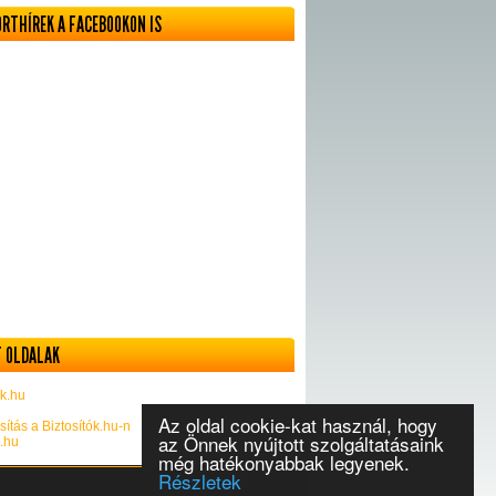
ORTHÍREK A FACEBOOKON IS
 OLDALAK
k.hu
Az oldal cookie-kat használ, hogy
sítás a Biztosítók.hu-n
az Önnek nyújtott szolgáltatásaink
k.hu
még hatékonyabbak legyenek.
Részletek