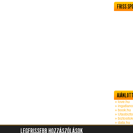
FRISS SP
AJÁNLOTT
» love.hu
» ingatlano
» book.hu
» Utasbizto
» biztosito
» data.hu
LEGFRISSEBB HOZZÁSZÓLÁSOK