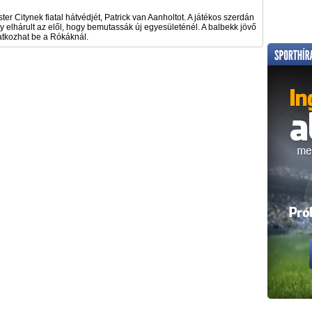
r Citynek fiatal hátvédjét, Patrick van Aanholtot. A játékos szerdán
ly elhárult az elől, hogy bemutassák új egyesületénél. A balbekk jövő
atkozhat be a Rókáknál.