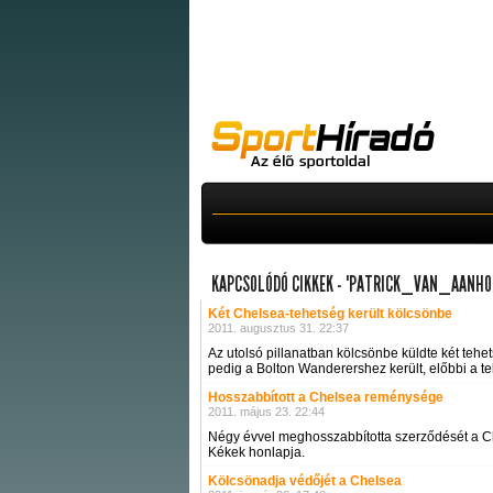
KAPCSOLÓDÓ CIKKEK - "PATRICK_VAN_AANHO
Két Chelsea-tehetség került kölcsönbe
2011. augusztus 31. 22:37
Az utolsó pillanatban kölcsönbe küldte két teh
pedig a Bolton Wanderershez került, előbbi a tel
Hosszabbított a Chelsea reménysége
2011. május 23. 22:44
Négy évvel meghosszabbította szerződését a Che
Kékek honlapja.
Kölcsönadja védőjét a Chelsea