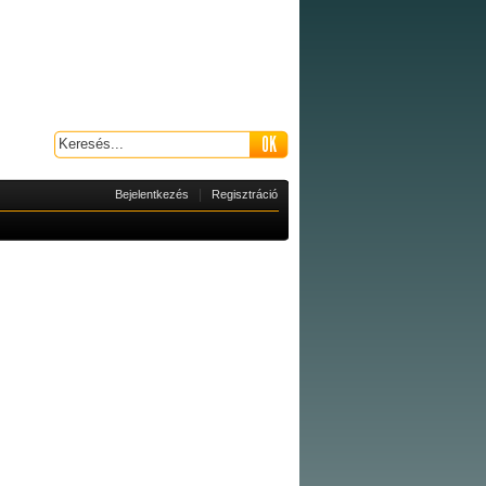
|
Bejelentkezés
Regisztráció