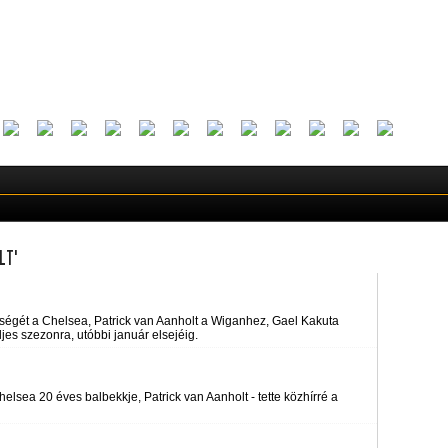
LT"
etségét a Chelsea, Patrick van Aanholt a Wiganhez, Gael Kakuta
jes szezonra, utóbbi január elsejéig.
lsea 20 éves balbekkje, Patrick van Aanholt - tette közhírré a