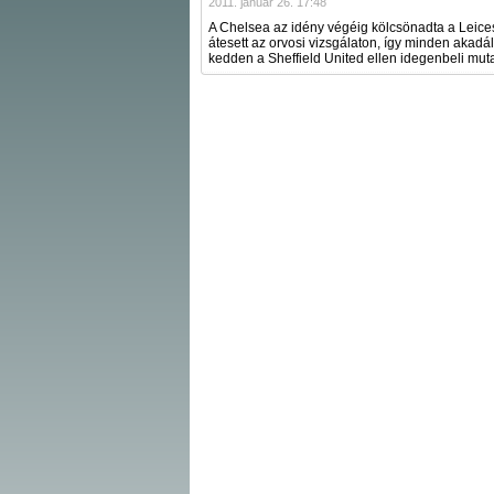
2011. január 26. 17:48
A Chelsea az idény végéig kölcsönadta a Leiceste
átesett az orvosi vizsgálaton, így minden akadá
kedden a Sheffield United ellen idegenbeli mut