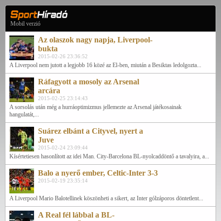
Mobil verzió
Az olaszok nagy napja, Liverpool-
bukta
2015-02-26 23:36:52
A Liverpool nem jutott a legjobb 16 közé az El-ben, miután a Besiktas ledolgozta...
Ráfagyott a mosoly az Arsenal
arcára
2015-02-25 23:14:43
A sorsolás után még a hurráoptimizmus jellemezte az Arsenal játékosainak
hangulatát,...
Suárez elbánt a Cityvel, nyert a
Juve
2015-02-24 23:09:44
Kísértetiesen hasonlított az idei Man. City-Barcelona BL-nyolcaddöntő a tavalyira, a...
Balo a nyerő ember, Celtic-Inter 3-3
2015-02-19 23:35:14
A Liverpool Mario Balotellinek köszönheti a sikert, az Inter gólzáporos döntetlent...
A Real fél lábbal a BL-