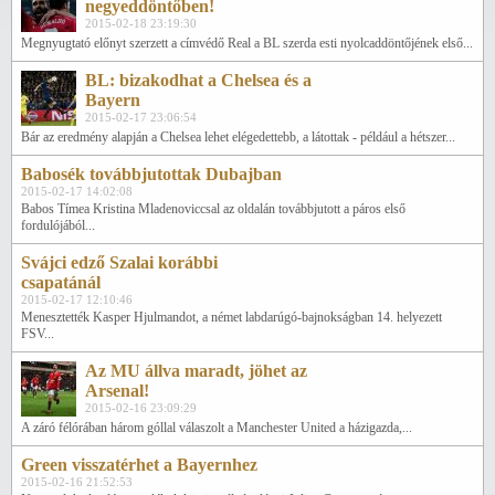
negyeddöntőben!
2015-02-18 23:19:30
Megnyugtató előnyt szerzett a címvédő Real a BL szerda esti nyolcaddöntőjének első...
BL: bizakodhat a Chelsea és a
Bayern
2015-02-17 23:06:54
Bár az eredmény alapján a Chelsea lehet elégedettebb, a látottak - például a hétszer...
Babosék továbbjutottak Dubajban
2015-02-17 14:02:08
Babos Tímea Kristina Mladenoviccsal az oldalán továbbjutott a páros első
fordulójából...
Svájci edző Szalai korábbi
csapatánál
2015-02-17 12:10:46
Menesztették Kasper Hjulmandot, a német labdarúgó-bajnokságban 14. helyezett
FSV...
Az MU állva maradt, jöhet az
Arsenal!
2015-02-16 23:09:29
A záró félórában három góllal válaszolt a Manchester United a házigazda,...
Green visszatérhet a Bayernhez
2015-02-16 21:52:53