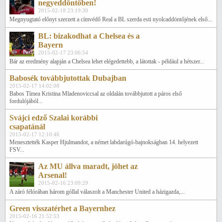
negyeddöntőben!
2015-02-18 23:19:30
Megnyugtató előnyt szerzett a címvédő Real a BL szerda esti nyolcaddöntőjének első...
BL: bizakodhat a Chelsea és a
Bayern
2015-02-17 23:06:54
Bár az eredmény alapján a Chelsea lehet elégedettebb, a látottak - például a hétszer...
Babosék továbbjutottak Dubajban
2015-02-17 14:02:08
Babos Tímea Kristina Mladenoviccsal az oldalán továbbjutott a páros első
fordulójából...
Svájci edző Szalai korábbi
csapatánál
2015-02-17 12:10:46
Menesztették Kasper Hjulmandot, a német labdarúgó-bajnokságban 14. helyezett
FSV...
Az MU állva maradt, jöhet az
Arsenal!
2015-02-16 23:09:29
A záró félórában három góllal válaszolt a Manchester United a házigazda,...
Green visszatérhet a Bayernhez
2015-02-16 21:52:53