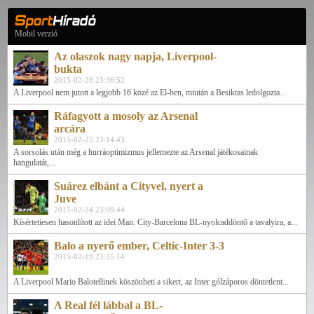
Mobil verzió
Az olaszok nagy napja, Liverpool-
bukta
2015-02-26 23:36:52
A Liverpool nem jutott a legjobb 16 közé az El-ben, miután a Besiktas ledolgozta...
Ráfagyott a mosoly az Arsenal
arcára
2015-02-25 23:14:43
A sorsolás után még a hurráoptimizmus jellemezte az Arsenal játékosainak
hangulatát,...
Suárez elbánt a Cityvel, nyert a
Juve
2015-02-24 23:09:44
Kísértetiesen hasonlított az idei Man. City-Barcelona BL-nyolcaddöntő a tavalyira, a...
Balo a nyerő ember, Celtic-Inter 3-3
2015-02-19 23:35:14
A Liverpool Mario Balotellinek köszönheti a sikert, az Inter gólzáporos döntetlent...
A Real fél lábbal a BL-