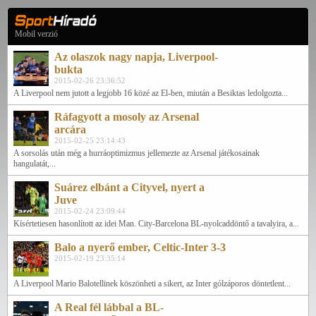
Mobil verzió
Az olaszok nagy napja, Liverpool-
bukta
2015-02-26 23:36:52
A Liverpool nem jutott a legjobb 16 közé az El-ben, miután a Besiktas ledolgozta...
Ráfagyott a mosoly az Arsenal
arcára
2015-02-25 23:14:43
A sorsolás után még a hurráoptimizmus jellemezte az Arsenal játékosainak
hangulatát,...
Suárez elbánt a Cityvel, nyert a
Juve
2015-02-24 23:09:44
Kísértetiesen hasonlított az idei Man. City-Barcelona BL-nyolcaddöntő a tavalyira, a...
Balo a nyerő ember, Celtic-Inter 3-3
2015-02-19 23:35:14
A Liverpool Mario Balotellinek köszönheti a sikert, az Inter gólzáporos döntetlent...
A Real fél lábbal a BL-