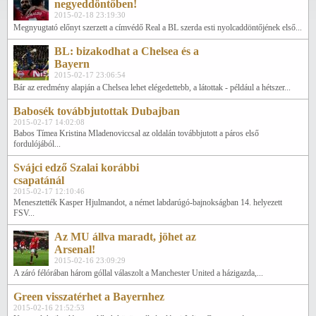
negyeddöntőben!
2015-02-18 23:19:30
Megnyugtató előnyt szerzett a címvédő Real a BL szerda esti nyolcaddöntőjének első...
BL: bizakodhat a Chelsea és a
Bayern
2015-02-17 23:06:54
Bár az eredmény alapján a Chelsea lehet elégedettebb, a látottak - például a hétszer...
Babosék továbbjutottak Dubajban
2015-02-17 14:02:08
Babos Tímea Kristina Mladenoviccsal az oldalán továbbjutott a páros első
fordulójából...
Svájci edző Szalai korábbi
csapatánál
2015-02-17 12:10:46
Menesztették Kasper Hjulmandot, a német labdarúgó-bajnokságban 14. helyezett
FSV...
Az MU állva maradt, jöhet az
Arsenal!
2015-02-16 23:09:29
A záró félórában három góllal válaszolt a Manchester United a házigazda,...
Green visszatérhet a Bayernhez
2015-02-16 21:52:53