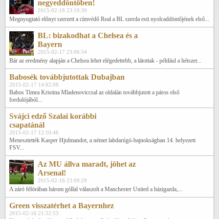
negyeddöntőben!
2015-02-18 23:19:30
Megnyugtató előnyt szerzett a címvédő Real a BL szerda esti nyolcaddöntőjének első...
BL: bizakodhat a Chelsea és a
Bayern
2015-02-17 23:06:54
Bár az eredmény alapján a Chelsea lehet elégedettebb, a látottak - például a hétszer...
Babosék továbbjutottak Dubajban
2015-02-17 14:02:08
Babos Tímea Kristina Mladenoviccsal az oldalán továbbjutott a páros első
fordulójából...
Svájci edző Szalai korábbi
csapatánál
2015-02-17 12:10:46
Menesztették Kasper Hjulmandot, a német labdarúgó-bajnokságban 14. helyezett
FSV...
Az MU állva maradt, jöhet az
Arsenal!
2015-02-16 23:09:29
A záró félórában három góllal válaszolt a Manchester United a házigazda,...
Green visszatérhet a Bayernhez
2015-02-16 21:52:53