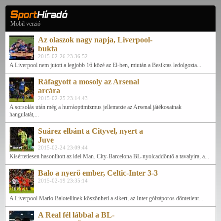
Mobil verzió
Az olaszok nagy napja, Liverpool-
bukta
2015-02-26 23:36:52
A Liverpool nem jutott a legjobb 16 közé az El-ben, miután a Besiktas ledolgozta...
Ráfagyott a mosoly az Arsenal
arcára
2015-02-25 23:14:43
A sorsolás után még a hurráoptimizmus jellemezte az Arsenal játékosainak
hangulatát,...
Suárez elbánt a Cityvel, nyert a
Juve
2015-02-24 23:09:44
Kísértetiesen hasonlított az idei Man. City-Barcelona BL-nyolcaddöntő a tavalyira, a...
Balo a nyerő ember, Celtic-Inter 3-3
2015-02-19 23:35:14
A Liverpool Mario Balotellinek köszönheti a sikert, az Inter gólzáporos döntetlent...
A Real fél lábbal a BL-