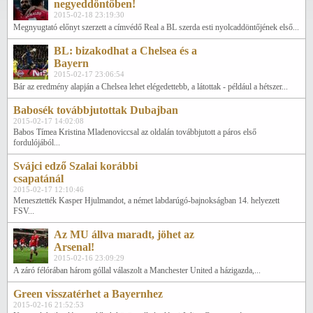
negyeddöntőben!
2015-02-18 23:19:30
Megnyugtató előnyt szerzett a címvédő Real a BL szerda esti nyolcaddöntőjének első...
BL: bizakodhat a Chelsea és a
Bayern
2015-02-17 23:06:54
Bár az eredmény alapján a Chelsea lehet elégedettebb, a látottak - például a hétszer...
Babosék továbbjutottak Dubajban
2015-02-17 14:02:08
Babos Tímea Kristina Mladenoviccsal az oldalán továbbjutott a páros első
fordulójából...
Svájci edző Szalai korábbi
csapatánál
2015-02-17 12:10:46
Menesztették Kasper Hjulmandot, a német labdarúgó-bajnokságban 14. helyezett
FSV...
Az MU állva maradt, jöhet az
Arsenal!
2015-02-16 23:09:29
A záró félórában három góllal válaszolt a Manchester United a házigazda,...
Green visszatérhet a Bayernhez
2015-02-16 21:52:53