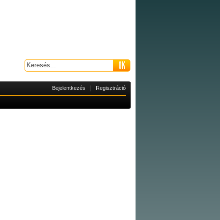
|
Bejelentkezés
Regisztráció