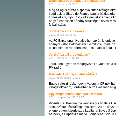
Újabb csapás a spanyol válogatottnak
2013. március 23. 22:19
Még az ág is húzza a spanyol futballválogatottat
kedd este a Stade de France-ban, a házigazda F
finnek elleni, gijóni 1-1- alkalmával szenvedet
hogy áteshessen néhány szükséges orvosi vizsg
futballistája.
Jordi Alba a Barcelonáé!
2012. június 28. 13:49
Az FC Barcelona hivatalos honlapján jelentette b
spanyol válogatott balbekk 14 millió euróért jön 
és ha minden rendben lesz, akkor alá is írhatja 
Jordi Alba a Barcelonában?
2012. március 21. 08:04
Jordi Alba ügyében megegyezett a Valencia a Bar
FM rádió.
Barca-MU párbaj a fiatal védőért
2011. november 6. 14:21
Egyre valószínűbb, hogy a Valencia CF-nek ham
válogatott védőt, Jordi Albát. A 22 éves labdarú
Egy meglepetés a spanyol keretben
2011. szeptember 30. 13:27
Vicente Del Bosque nyilvánosságra hozta a Csehor
selejtezőkre készülő spanyol keret 23-as névsor
ellenére nem kísérletez a kapitány. Egyedül Jor
balbekk, s Capdevila méltó utódja lehet. Piqué é