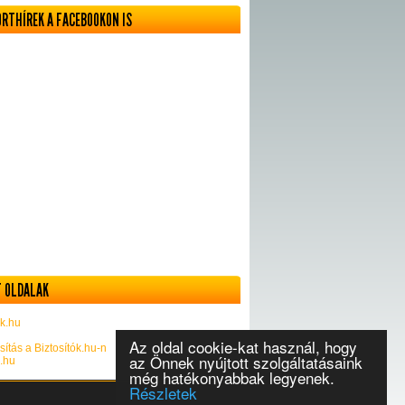
ORTHÍREK A FACEBOOKON IS
 OLDALAK
k.hu
Az oldal cookie-kat használ, hogy
sítás a Biztosítók.hu-n
az Önnek nyújtott szolgáltatásaink
k.hu
még hatékonyabbak legyenek.
Részletek