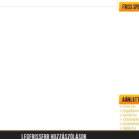
FRISS SP
AJÁNLOTT
» love.hu
» ingatlano
» book.hu
» Utasbizto
» biztosito
» data.hu
LEGFRISSEBB HOZZÁSZÓLÁSOK