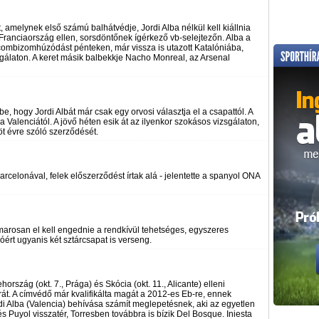
, amelynek első számú balhátvédje, Jordi Alba nélkül kell kiállnia
ranciaország ellen, sorsdöntőnek ígérkező vb-selejtezőn. Alba a
t combizomhúzódást pénteken, már vissza is utazott Katalóniába,
álaton. A keret másik balbekkje Nacho Monreal, az Arsenal
e, hogy Jordi Albát már csak egy orvosi választja el a csapattól. A
a Valenciától. A jövő héten esik át az ilyenkor szokásos vizsgálaton,
öt évre szóló szerződését.
celonával, felek előszerződést írtak alá - jelentette a spanyol ONA
arosan el kell engednie a rendkívül tehetséges, egyszeres
góért ugyanis két sztárcsapat is verseng.
szág (okt. 7., Prága) és Skócia (okt. 11., Alicante) elleni
át. A címvédő már kvalifikálta magát a 2012-es Eb-re, ennek
di Alba (Valencia) behívása számít meglepetésnek, aki az egyetlen
s Puyol visszatér, Torresben továbbra is bízik Del Bosque. Iniesta