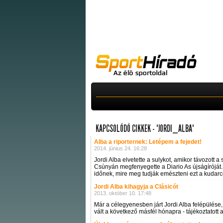
KAPCSOLÓDÓ CIKKEK - "JORDI_ALBA"
Alba a riporternek: Letépem a fejedet!
2014. június 24. 16:28
Jordi Alba elvetette a sulykot, amikor távozott
Csúnyán megfenyegette a Diario As újságíróját. A 
időnek, mire meg tudják emészteni ezt a kudarcot
Jordi Alba kihagyja a Clásicót
2013. október 10. 17:48
Már a célegyenesben járt Jordi Alba felépülés
vált a következő másfél hónapra - tájékoztatott 