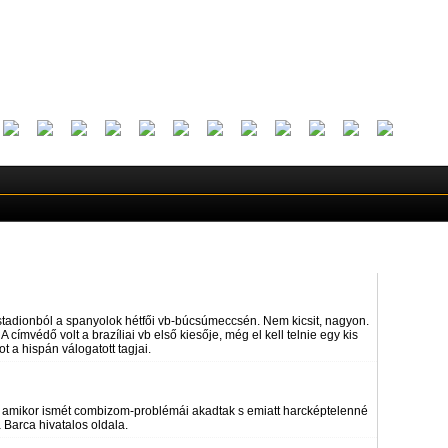
 a stadionból a spanyolok hétfői vb-búcsúmeccsén. Nem kicsit, nagyon.
címvédő volt a brazíliai vb első kiesője, még el kell telnie egy kis
 a hispán válogatott tagjai.
e, amikor ismét combizom-problémái akadtak s emiatt harcképtelenné
a Barca hivatalos oldala.