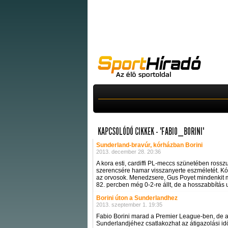
KAPCSOLÓDÓ CIKKEK - "FABIO_BORINI"
Sunderland-bravúr, kórházban Borini
2013. december 28. 20:36
A kora esti, cardiffi PL-meccs szünetében rosszu
szerencsére hamar visszanyerte eszméletét. Kórh
az orvosok. Menedzsere, Gus Poyet mindenkit m
82. percben még 0-2-re állt, de a hosszabbítás ut
Borini úton a Sunderlandhez
2013. szeptember 1. 19:35
Fabio Borini marad a Premier League-ben, de a l
Sunderlandjéhez csatlakozhat az átigazolási id