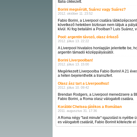
Italia cikkezett.
Borini megsérült, Suárez vagy Suárez?
2012. október 11. 23:52
Fabio Borini, a Liverpool csatára lábközépcsont
következő hetekben biztosan nem látjuk a pályán
kívül. Ki fog betalálni a Poolban? Luis Suárez,
Pool: argentin távozó, olasz érkező
2012. július 13. 22:22
A Liverpool hivatalos honlapján jelentette be, ho
argentin támadó középpályásától.
Borini Liverpoolban!
2012. július 13. 15:00
Megérkezett Liverpoolba Fabio Borini! A 21 év
a héten bejelenthetik a transzfert.
Olasz ász tart a Liverpoolhoz!
2012. július 10. 09:42
Brendan Rodgers, a Liverpool menedzsere a BBC
Fabio Borini, a Roma olasz válogatott csatára.
Korábbi Chelsea-játékos a Romában
2011. augusztus 31. 17:36
A Roma négy "last minute"-igazolást is nyélbe ü
es válogatott csatárát, Fabio Borinit kötelezte 