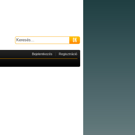
|
Bejelentkezés
Regisztráció