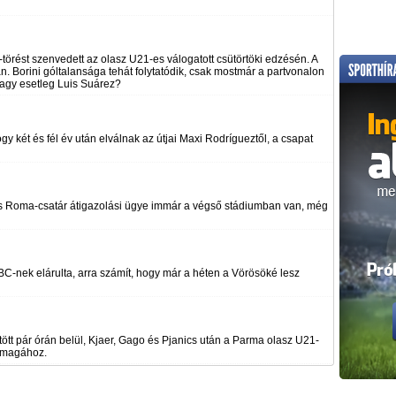
-törést szenvedett az olasz U21-es válogatott csütörtöki edzésén. A
. Borini góltalansága tehát folytatódik, csak mostmár a partvonalon
 vagy esetleg Luis Suárez?
gy két és fél év után elválnak az útjai Maxi Rodrígueztől, a csapat
es Roma-csatár átigazolási ügye immár a végső stádiumban van, még
-nek elárulta, arra számít, hogy már a héten a Vörösöké lesz
tött pár órán belül, Kjaer, Gago és Pjanics után a Parma olasz U21-
el magához.