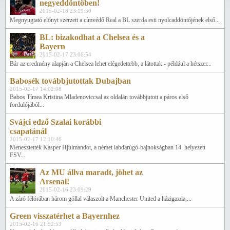
negyeddöntőben!
2015-02-18 23:19:30
Megnyugtató előnyt szerzett a címvédő Real a BL szerda esti nyolcaddöntőjének első...
BL: bizakodhat a Chelsea és a
Bayern
2015-02-17 23:06:54
Bár az eredmény alapján a Chelsea lehet elégedettebb, a látottak - például a hétszer...
Babosék továbbjutottak Dubajban
2015-02-17 14:02:08
Babos Tímea Kristina Mladenoviccsal az oldalán továbbjutott a páros első
fordulójából...
Svájci edző Szalai korábbi
csapatánál
2015-02-17 12:10:46
Menesztették Kasper Hjulmandot, a német labdarúgó-bajnokságban 14. helyezett
FSV...
Az MU állva maradt, jöhet az
Arsenal!
2015-02-16 23:09:29
A záró félórában három góllal válaszolt a Manchester United a házigazda,...
Green visszatérhet a Bayernhez
2015-02-16 21:52:53