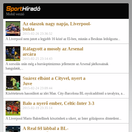
Mobil verzió
Az olaszok nagy napja, Liverpool-
bukta
2015-02-26 23:36:52
A Liverpool nem jutott a legjobb 16 közé az El-ben, miután a Besiktas ledolgozta...
Ráfagyott a mosoly az Arsenal
arcára
2015-02-25 23:14:43
A sorsolás után még a hurráoptimizmus jellemezte az Arsenal játékosainak
hangulatát,...
Suárez elbánt a Cityvel, nyert a
Juve
2015-02-24 23:09:44
Kísértetiesen hasonlított az idei Man. City-Barcelona BL-nyolcaddöntő a tavalyira, a...
Balo a nyerő ember, Celtic-Inter 3-3
2015-02-19 23:35:14
A Liverpool Mario Balotellinek köszönheti a sikert, az Inter gólzáporos döntetlent...
A Real fél lábbal a BL-