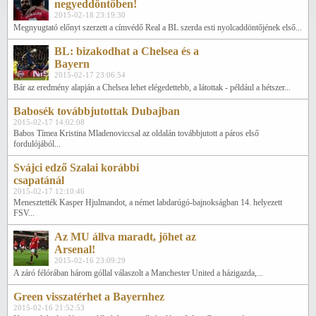
negyeddöntőben!
2015-02-18 23:19:30
Megnyugtató előnyt szerzett a címvédő Real a BL szerda esti nyolcaddöntőjének első...
BL: bizakodhat a Chelsea és a
Bayern
2015-02-17 23:06:54
Bár az eredmény alapján a Chelsea lehet elégedettebb, a látottak - például a hétszer...
Babosék továbbjutottak Dubajban
2015-02-17 14:02:08
Babos Tímea Kristina Mladenoviccsal az oldalán továbbjutott a páros első
fordulójából...
Svájci edző Szalai korábbi
csapatánál
2015-02-17 12:10:46
Menesztették Kasper Hjulmandot, a német labdarúgó-bajnokságban 14. helyezett
FSV...
Az MU állva maradt, jöhet az
Arsenal!
2015-02-16 23:09:29
A záró félórában három góllal válaszolt a Manchester United a házigazda,...
Green visszatérhet a Bayernhez
2015-02-16 21:52:53