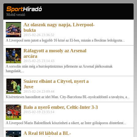
Mobil verzió
Az olaszok nagy napja, Liverpool-
bukta
2015-02-26 23:36:52
A Liverpool nem jutott a legjobb 16 közé az El-ben, miután a Besiktas ledolgozta...
Ráfagyott a mosoly az Arsenal
arcára
2015-02-25 23:14:43
A sorsolás után még a hurráoptimizmus jellemezte az Arsenal játékosainak
hangulatát,...
Suárez elbánt a Cityvel, nyert a
Juve
2015-02-24 23:09:44
Kísértetiesen hasonlított az idei Man. City-Barcelona BL-nyolcaddöntő a tavalyira, a...
Balo a nyerő ember, Celtic-Inter 3-3
2015-02-19 23:35:14
A Liverpool Mario Balotellinek köszönheti a sikert, az Inter gólzáporos döntetlent...
A Real fél lábbal a BL-