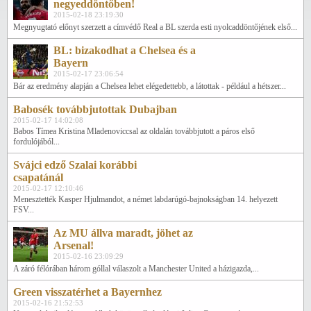
negyeddöntőben!
2015-02-18 23:19:30
Megnyugtató előnyt szerzett a címvédő Real a BL szerda esti nyolcaddöntőjének első...
BL: bizakodhat a Chelsea és a
Bayern
2015-02-17 23:06:54
Bár az eredmény alapján a Chelsea lehet elégedettebb, a látottak - például a hétszer...
Babosék továbbjutottak Dubajban
2015-02-17 14:02:08
Babos Tímea Kristina Mladenoviccsal az oldalán továbbjutott a páros első
fordulójából...
Svájci edző Szalai korábbi
csapatánál
2015-02-17 12:10:46
Menesztették Kasper Hjulmandot, a német labdarúgó-bajnokságban 14. helyezett
FSV...
Az MU állva maradt, jöhet az
Arsenal!
2015-02-16 23:09:29
A záró félórában három góllal válaszolt a Manchester United a házigazda,...
Green visszatérhet a Bayernhez
2015-02-16 21:52:53