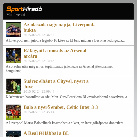
Mobil verzió
Az olaszok nagy napja, Liverpool-
bukta
2015-02-26 23:36:52
A Liverpool nem jutott a legjobb 16 közé az El-ben, miután a Besiktas ledolgozta...
Ráfagyott a mosoly az Arsenal
arcára
2015-02-25 23:14:43
A sorsolás után még a hurráoptimizmus jellemezte az Arsenal játékosainak
hangulatát,...
Suárez elbánt a Cityvel, nyert a
Juve
2015-02-24 23:09:44
Kísértetiesen hasonlított az idei Man. City-Barcelona BL-nyolcaddöntő a tavalyira, a...
Balo a nyerő ember, Celtic-Inter 3-3
2015-02-19 23:35:14
A Liverpool Mario Balotellinek köszönheti a sikert, az Inter gólzáporos döntetlent...
A Real fél lábbal a BL-