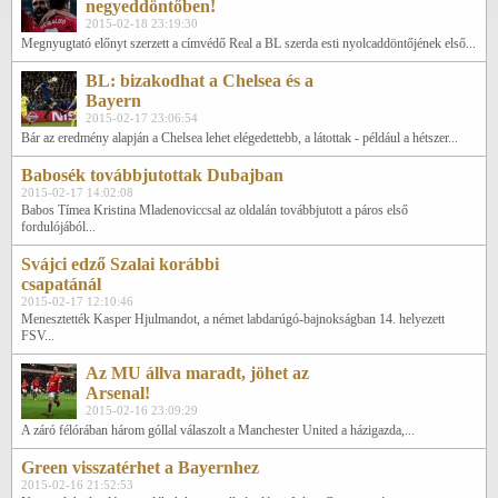
negyeddöntőben!
2015-02-18 23:19:30
Megnyugtató előnyt szerzett a címvédő Real a BL szerda esti nyolcaddöntőjének első...
BL: bizakodhat a Chelsea és a
Bayern
2015-02-17 23:06:54
Bár az eredmény alapján a Chelsea lehet elégedettebb, a látottak - például a hétszer...
Babosék továbbjutottak Dubajban
2015-02-17 14:02:08
Babos Tímea Kristina Mladenoviccsal az oldalán továbbjutott a páros első
fordulójából...
Svájci edző Szalai korábbi
csapatánál
2015-02-17 12:10:46
Menesztették Kasper Hjulmandot, a német labdarúgó-bajnokságban 14. helyezett
FSV...
Az MU állva maradt, jöhet az
Arsenal!
2015-02-16 23:09:29
A záró félórában három góllal válaszolt a Manchester United a házigazda,...
Green visszatérhet a Bayernhez
2015-02-16 21:52:53