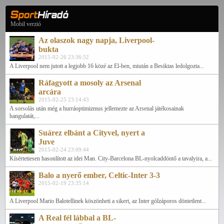
Mobil verzió
Az olaszok nagy napja, Liverpool-
bukta
2015-02-26 23:36:52
A Liverpool nem jutott a legjobb 16 közé az El-ben, miután a Besiktas ledolgozta...
Ráfagyott a mosoly az Arsenal
arcára
2015-02-25 23:14:43
A sorsolás után még a hurráoptimizmus jellemezte az Arsenal játékosainak
hangulatát,...
Suárez elbánt a Cityvel, nyert a
Juve
2015-02-24 23:09:44
Kísértetiesen hasonlított az idei Man. City-Barcelona BL-nyolcaddöntő a tavalyira, a...
Balo a nyerő ember, Celtic-Inter 3-3
2015-02-19 23:35:14
A Liverpool Mario Balotellinek köszönheti a sikert, az Inter gólzáporos döntetlent...
A Real fél lábbal a BL-