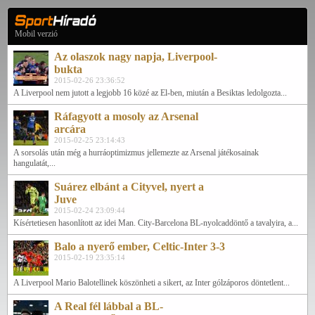
Mobil verzió
Az olaszok nagy napja, Liverpool-
bukta
2015-02-26 23:36:52
A Liverpool nem jutott a legjobb 16 közé az El-ben, miután a Besiktas ledolgozta...
Ráfagyott a mosoly az Arsenal
arcára
2015-02-25 23:14:43
A sorsolás után még a hurráoptimizmus jellemezte az Arsenal játékosainak
hangulatát,...
Suárez elbánt a Cityvel, nyert a
Juve
2015-02-24 23:09:44
Kísértetiesen hasonlított az idei Man. City-Barcelona BL-nyolcaddöntő a tavalyira, a...
Balo a nyerő ember, Celtic-Inter 3-3
2015-02-19 23:35:14
A Liverpool Mario Balotellinek köszönheti a sikert, az Inter gólzáporos döntetlent...
A Real fél lábbal a BL-