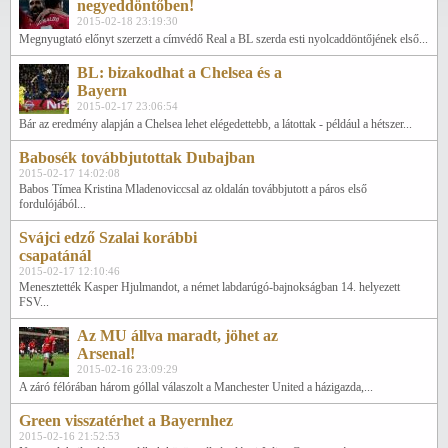
negyeddöntőben!
2015-02-18 23:19:30
Megnyugtató előnyt szerzett a címvédő Real a BL szerda esti nyolcaddöntőjének első...
BL: bizakodhat a Chelsea és a
Bayern
2015-02-17 23:06:54
Bár az eredmény alapján a Chelsea lehet elégedettebb, a látottak - például a hétszer...
Babosék továbbjutottak Dubajban
2015-02-17 14:02:08
Babos Tímea Kristina Mladenoviccsal az oldalán továbbjutott a páros első
fordulójából...
Svájci edző Szalai korábbi
csapatánál
2015-02-17 12:10:46
Menesztették Kasper Hjulmandot, a német labdarúgó-bajnokságban 14. helyezett
FSV...
Az MU állva maradt, jöhet az
Arsenal!
2015-02-16 23:09:29
A záró félórában három góllal válaszolt a Manchester United a házigazda,...
Green visszatérhet a Bayernhez
2015-02-16 21:52:53