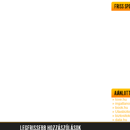
FRISS SP
AJÁNLOTT
» love.hu
» ingatlano
» book.hu
» Utasbizto
» biztosito
» data.hu
LEGFRISSEBB HOZZÁSZÓLÁSOK