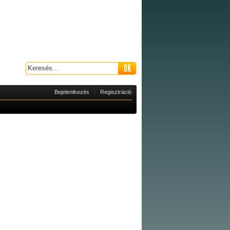
|
Bejelentkezés
Regisztráció