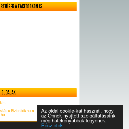
ORTHÍREK A FACEBOOKON IS
 OLDALAK
k.hu
Az oldal cookie-kat használ, hogy
sítás a Biztosítók.hu-n
az Önnek nyújtott szolgáltatásaink
k.hu
még hatékonyabbak legyenek.
Részletek