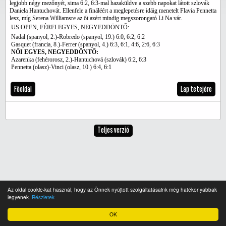
legjobb négy mezőnyét, sima 6:2, 6:3-mal hazaküldve a szebb napokat látott szlovák
Daniela Hantuchovát. Ellenfele a fináléért a meglepetésre idáig menetelt Flavia Pennetta
lesz, míg Serena Williamsre az őt azért mindig megszorongató Li Na vár.
US OPEN, FÉRFI EGYES, NEGYEDDÖNTŐ:
Nadal (spanyol, 2.)-Robredo (spanyol, 19.) 6:0, 6:2, 6:2
Gasquet (francia, 8.)-Ferrer (spanyol, 4.) 6:3, 6:1, 4:6, 2:6, 6:3
NŐI EGYES, NEGYEDDÖNTŐ:
Azarenka (fehérorosz, 2.)-Hantuchová (szlovák) 6:2, 6:3
Pennetta (olasz)-Vinci (olasz, 10.) 6:4, 6:1
Főoldal
Lap tetejére
Teljes verzió
Az oldal cookie-kat használ, hogy az Önnek nyújtott szolgáltatásaink még hatékonyabbak
legyenek.
Részletek
OK