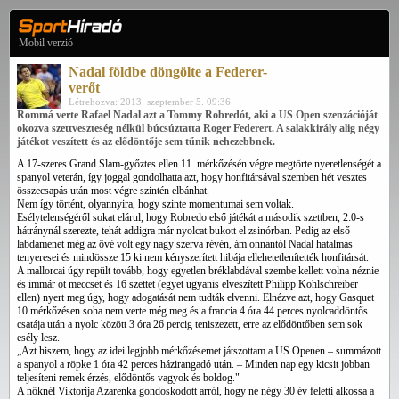
Mobil verzió
Nadal földbe döngölte a Federer-
verőt
Létrehozva: 2013. szeptember 5. 09:36
Rommá verte Rafael Nadal azt a Tommy Robredót, aki a US Open szenzációját
okozva szettveszteség nélkül búcsúztatta Roger Federert. A salakkirály alig négy
játékot veszített és az elődöntője sem tűnik nehezebbnek.
A 17-szeres Grand Slam-győztes ellen 11. mérkőzésén végre megtörte nyeretlenségét a
spanyol veterán, így joggal gondolhatta azt, hogy honfitársával szemben hét vesztes
összecsapás után most végre szintén elbánhat.
Nem így történt, olyannyira, hogy szinte momentumai sem voltak.
Esélytelenségéről sokat elárul, hogy Robredo első játékát a második szettben, 2:0-s
hátránynál szerezte, tehát addigra már nyolcat bukott el zsinórban. Pedig az első
labdamenet még az övé volt egy nagy szerva révén, ám onnantól Nadal hatalmas
tenyeresei és mindössze 15 ki nem kényszerített hibája ellehetetlenítették honfitársát.
A mallorcai úgy repült tovább, hogy egyetlen bréklabdával szembe kellett volna néznie
és immár öt meccset és 16 szettet (egyet ugyanis elveszített Philipp Kohlschreiber
ellen) nyert meg úgy, hogy adogatását nem tudták elvenni. Elnézve azt, hogy Gasquet
10 mérkőzésen soha nem verte még meg és a francia 4 óra 44 perces nyolcaddöntős
csatája után a nyolc között 3 óra 26 percig teniszezett, erre az elődöntőben sem sok
esély lesz.
„Azt hiszem, hogy az idei legjobb mérkőzésemet játszottam a US Openen – summázott
a spanyol a röpke 1 óra 42 perces házirangadó után. – Minden nap egy kicsit jobban
teljesíteni remek érzés, elődöntős vagyok és boldog."
A nőknél Viktorija Azarenka gondoskodott arról, hogy ne négy 30 év feletti alkossa a