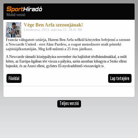
Mobil verzió
Vége Ben Arfa szezonjának!
Létrehozva: 2013. március 15. 18:41 SH
Francia válogatott sztárja, Hatem Ben Arfa nélkül kénytelen befejezni a szezont
a Newcastle United - erre Alan Pardew, a csapat menedzsere utalt pénteki
sajtótájékoztatóján. Meg kell műteni a 25 éves játékost.
A Newcastle támadó középpályása november óta bajlódott térdbántalmakkal, a múlt
héten, az Európa-ligában tért vissza a pályára, azóta azonban kihagyta a Stoke elleni
bajnokit, és az Anzsi elleni, győztes El-nyolcaddöntő-visszavágót is.
Főoldal
Lap tetejére
Teljes verzió