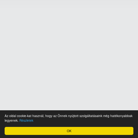
Az oldal cookie-kat használ, hogy az Önnek nyújtott szolgáltatásaink még hatékonyabbak
legyenek.
Részletek
OK