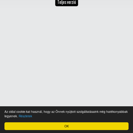
Teljes verzió
Az oldal cookie-kat használ, hogy az Önnek nyújtott szolgáltatásaink még hatékonyabbak
legyenek.
Részletek
OK