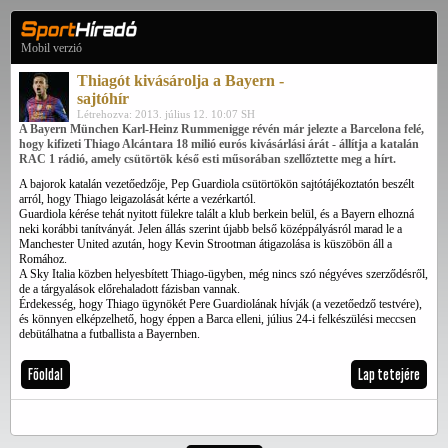
Mobil verzió
Thiagót kivásárolja a Bayern -
sajtóhír
Létrehozva: 2013. július 12. 10:07 SH
A Bayern München Karl-Heinz Rummenigge révén már jelezte a Barcelona felé,
hogy kifizeti Thiago Alcántara 18 milió eurós kivásárlási árát - állítja a katalán
RAC 1 rádió, amely csütörtök késő esti műsorában szellőztette meg a hírt.
A bajorok katalán vezetőedzője, Pep Guardiola csütörtökön sajtótájékoztatón beszélt
arról, hogy Thiago leigazolását kérte a vezérkartól.
Guardiola kérése tehát nyitott fülekre talált a klub berkein belül, és a Bayern elhozná
neki korábbi tanítványát. Jelen állás szerint újabb belső középpályásról marad le a
Manchester United azután, hogy Kevin Strootman átigazolása is küszöbön áll a
Romához.
A Sky Italia közben helyesbített Thiago-ügyben, még nincs szó négyéves szerződésről,
de a tárgyalások előrehaladott fázisban vannak.
Érdekesség, hogy Thiago ügynökét Pere Guardiolának hívják (a vezetőedző testvére),
és könnyen elképzelhető, hogy éppen a Barca elleni, július 24-i felkészülési meccsen
debütálhatna a futballista a Bayernben.
Főoldal
Lap tetejére