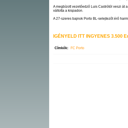
A megbízott vezetőedző Luis Castrótól veszi át 
váltotta a kispadon.
A 27-szeres bajnok Porto BL-selejtezőt érő harm
IGÉNYELD ITT INGYENES 3.500 Eu
Címkék:
FC Porto