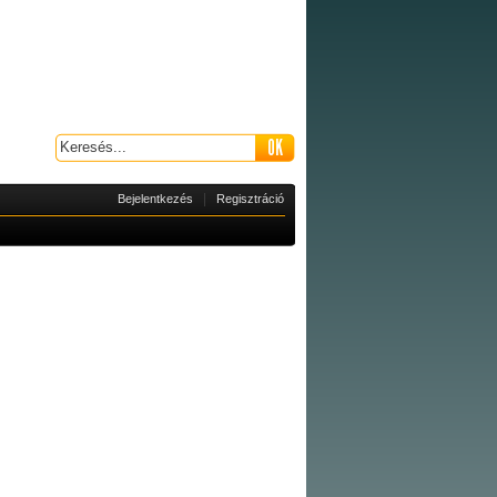
|
Bejelentkezés
Regisztráció