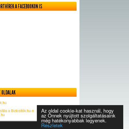
ORTHÍREK A FACEBOOKON IS
 OLDALAK
k.hu
Az oldal cookie-kat használ, hogy
sítás a Biztosítók.hu-n
az Önnek nyújtott szolgáltatásaink
k.hu
még hatékonyabbak legyenek.
Részletek