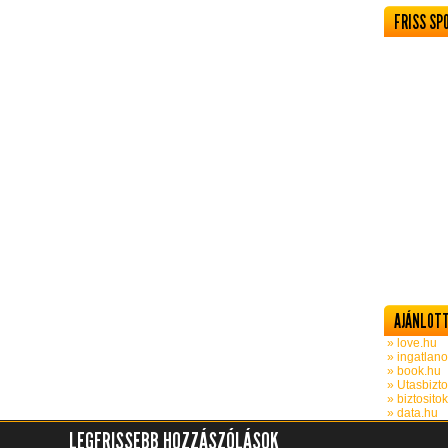
FRISS SP
AJÁNLOTT
» love.hu
» ingatlano
» book.hu
» Utasbizto
» biztosito
» data.hu
LEGFRISSEBB HOZZÁSZÓLÁSOK