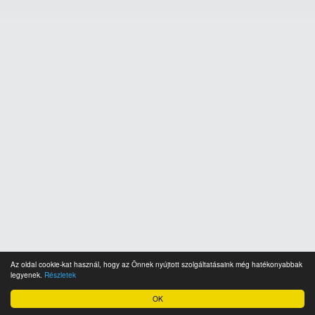
Az oldal cookie-kat használ, hogy az Önnek nyújtott szolgáltatásaink még hatékonyabbak
legyenek.
Részletek
OK