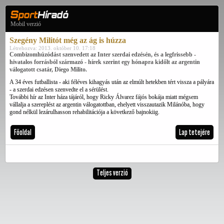
Mobil verzió
Szegény Militót még az ág is húzza
Létrehozva: 2013. október 10. 17:18
Combizomhúzódást szenvedett az Inter szerdai edzésén, és a legfrissebb -
hivatalos forrásból származó - hírek szerint egy hónapra kidőlt az argentin
válogatott csatár, Diego Milito.
A 34 éves futballista - aki féléves kihagyás után az elmúlt hetekben tért vissza a pályára
- a szerdai edzésen szenvedte el a sérülést.
További hír az Inter háza tájáról, hogy Ricky Álvarez fájós bokája miatt mégsem
vállalja a szereplést az argentin válogatottban, ehelyett visszautazik Milánóba, hogy
gond nélkül lezárulhasson rehabilitációja a következő bajnokiig.
Főoldal
Lap tetejére
Teljes verzió