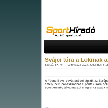
Svájci túra a Lokinak a
Szerző: SH, MTI
Létrehozva: 2014. augusztus 8. 1
A Young Boys együttesével játszik az Európa
amely nem panaszkodhat a péntek kora délut
egyetlen még állva maradt magyar csapat a 