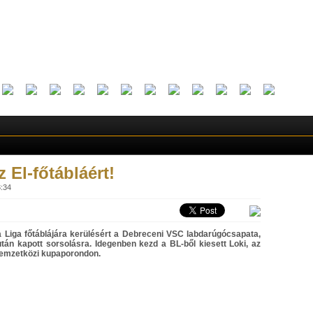
z El-főtábláért!
3:34
 Liga főtáblájára kerülésért a Debreceni VSC labdarúgócsapata,
án kapott sorsolásra. Idegenben kezd a BL-ből kiesett Loki, az
nemzetközi kupaporondon.