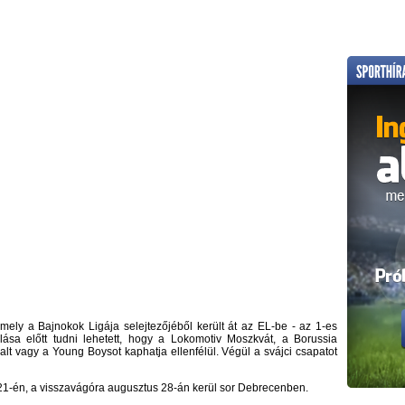
amely a Bajnokok Ligája selejtezőjéből került át az EL-be - az 1-es
ulása előtt tudni lehetett, hogy a Lokomotiv Moszkvát, a Borussia
lt vagy a Young Boysot kaphatja ellenfélül. Végül a svájci csapatot
21-én, a visszavágóra augusztus 28-án kerül sor Debrecenben.