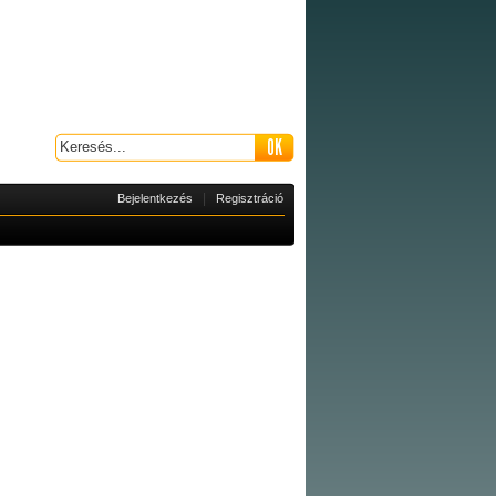
|
Bejelentkezés
Regisztráció