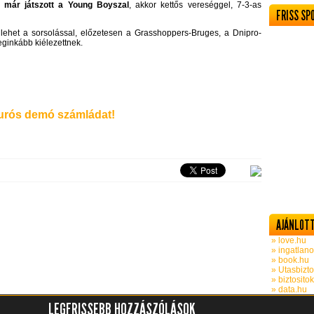
 már játszott a Young Boyszal
, akkor kettős vereséggel, 7-3-as
FRISS SP
lehet a sorsolással, előzetesen a Grasshoppers-Bruges, a Dnipro-
eginkább kiélezettnek.
rós demó számládat!
AJÁNLOTT
» love.hu
» ingatlano
» book.hu
» Utasbizto
» biztosito
» data.hu
LEGFRISSEBB HOZZÁSZÓLÁSOK