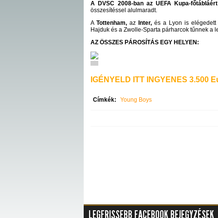
A DVSC 2008-ban az UEFA Kupa-főtábláért
összesítéssel alulmaradt.
A
Tottenham,
az
Inter,
és a Lyon is elégedett 
Hajduk és a Zwolle-Sparta párharcok tűnnek a l
AZ ÖSSZES PÁROSÍTÁS EGY HELYEN:
IGÉNYELD ITT INGYENES 3.500 Eu
Címkék:
Young Boys
LEGFRISSEBB FACEBOOK BEJEGYZÉSEK