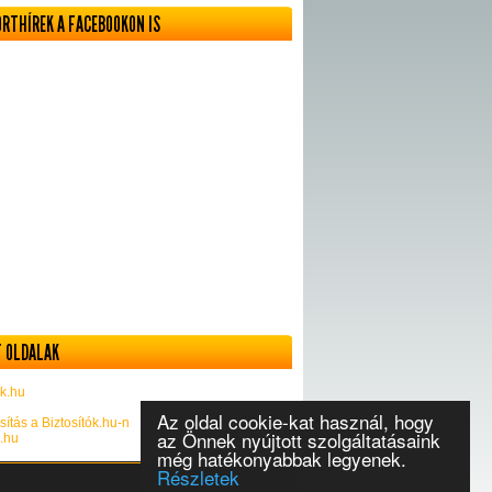
ORTHÍREK A FACEBOOKON IS
 OLDALAK
k.hu
Az oldal cookie-kat használ, hogy
sítás a Biztosítók.hu-n
az Önnek nyújtott szolgáltatásaink
k.hu
még hatékonyabbak legyenek.
Részletek