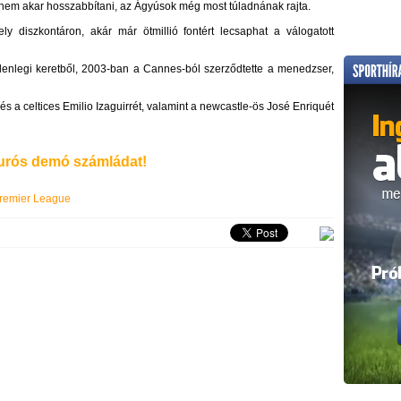
l nem akar hosszabbítani, az Ágyúsok még most túladnának rajta.
ly diszkontáron, akár már ötmillió fontért lecsaphat a válogatott
elenlegi keretből, 2003-ban a Cannes-ból szerződtette a menedzser,
és a celtices Emilio Izaguirrét, valamint a newcastle-ös José Enriquét
rós demó számládat!
remier League