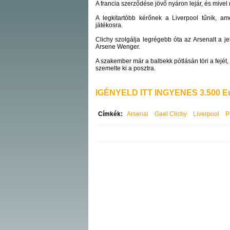
A francia szerződése jövő nyáron lejár, és mive
A legkitartóbb kérőnek a Liverpool tűnik, ame
játékosra.
Clichy szolgálja legrégebb óta az Arsenalt a j
Arsene Wenger.
A szakember már a balbekk pótlásán töri a fejét, 
szemelte ki a posztra.
IGÉNYELD ITT INGYENES 3.500 Eu
Címkék:
Arsenal
Gael Clichy
Liverpool
P