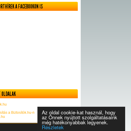
ORTHÍREK A FACEBOOKON IS
 OLDALAK
k.hu
Az oldal cookie-kat használ, hogy
sítás a Biztosítók.hu-n
az Önnek nyújtott szolgáltatásaink
k.hu
még hatékonyabbak legyenek.
Részletek