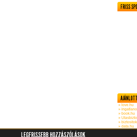
FRISS SP
AJÁNLOTT
» love.hu
» ingatlano
» book.hu
» Utasbizto
» biztosito
» data.hu
LEGFRISSEBB HOZZÁSZÓLÁSOK