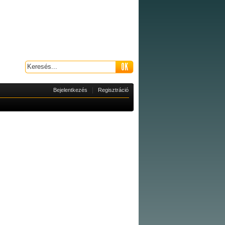
|
Bejelentkezés
Regisztráció