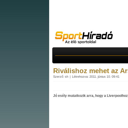
Riválishoz mehet az Ar
Szerző: sh
Létrehozva: 2011. június 10. 09:41
Jó esély mutatkozik arra, hogy a Liverpoolhoz