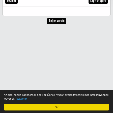
Főoldal
Lap tetejére
Teljes verzió
Az oldal cookie-kat használ, hogy az Önnek nyújtott szolgáltatásaink még hatékonyabbak
legyenek.
Részletek
OK