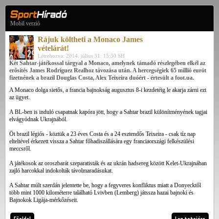
Mobil verzió
Rájuk költheti a Monaco James
vételárát!
Létrehozva: 2014. július 31. 15:30 SH
Két Sahtar-játékossal tárgyal a Monaco, amelynek támadó részlegében elkél az
erősítés James Rodríguez Realhoz távozása után. A hercegségiek 65 millió eurót
fizetnének a brazil Douglas Costa, Alex Teixeira duóért - értesült a foot.ua.
A Monaco dolga sietős, a francia bajnokság augusztus 8-i kezdetéig le akarja zárni ezt
az ügyet.
A BL-ben is induló csapatnak kapóra jött, hogy a Sahtar brazil különítményének tagjai
elvágyódnak Ukrajnából.
Öt brazil légiós - köztük a 23 éves Costa és a 24 esztendős Teixeira - csak tíz nap
elteltével érkezett vissza a Sahtar főhadiszállására egy franciaországi felkészülési
meccsről.
A játékosok az oroszbarát szeparatisták és az ukrán hadsereg között Kelet-Ukrajnában
zajló harcokkal indokolták távolmaradásukat.
A Sahtar múlt szerdán jelentette be, hogy a fegyveres konfliktus miatt a Donyecktől
több mint 1000 kilométerre található Lvivben (Lemberg) játssza hazai bajnoki és
Bajnokok Ligája-mérkőzéseit.