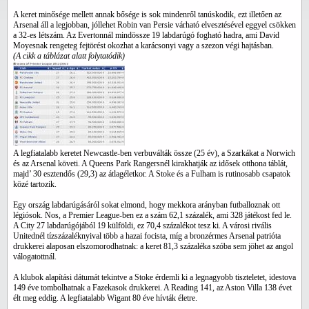
A keret minősége mellett annak bősége is sok mindenről tanúskodik, ezt illetően az
Arsenal áll a legjobban, jóllehet Robin van Persie várható elvesztésével eggyel csökken
a 32-es létszám. Az Evertonnál mindössze 19 labdarúgó fogható hadra, ami David
Moyesnak rengeteg fejtörést okozhat a karácsonyi vagy a szezon végi hajtásban.
(A cikk a táblázat alatt folytatódik)
A legfiatalabb keretet Newcastle-ben verbuválták össze (25 év), a Szarkákat a Norwich
és az Arsenal követi. A Queens Park Rangersnél kirakhatják az idősek otthona táblát,
majd’ 30 esztendős (29,3) az átlagéletkor. A Stoke és a Fulham is rutinosabb csapatok
közé tartozik.
Egy ország labdarúgásáról sokat elmond, hogy mekkora arányban futballoznak ott
légiósok. Nos, a Premier League-ben ez a szám 62,1 százalék, ami 328 játékost fed le.
A City 27 labdarúgójából 19 külföldi, ez 70,4 százalékot tesz ki. A városi rivális
Unitednél tízszázaléknyival több a hazai focista, míg a bronzérmes Arsenal patrióta
drukkerei alaposan elszomorodhatnak: a keret 81,3 százaléka szóba sem jöhet az angol
válogatottnál.
A klubok alapítási dátumát tekintve a Stoke érdemli ki a legnagyobb tiszteletet, idestova
149 éve tombolhatnak a Fazekasok drukkerei. A Reading 141, az Aston Villa 138 évet
élt meg eddig. A legfiatalabb Wigant 80 éve hívták életre.