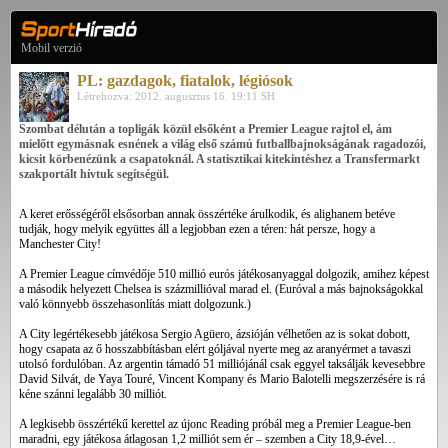
Mobil verzió
PL: gazdagok, fiatalok, légiósok
Létrehozva: 2012. augusztus 16. 19:11 SH
Szombat délután a topligák közül elsőként a Premier League rajtol el, ám
mielőtt egymásnak esnének a világ első számú futballbajnokságának ragadozói,
kicsit körbenézünk a csapatoknál. A statisztikai kitekintéshez a Transfermarkt
szakportált hívtuk segítségül.
A keret erősségéről elsősorban annak összértéke árulkodik, és alighanem betéve
tudják, hogy melyik együttes áll a legjobban ezen a téren: hát persze, hogy a
Manchester City!
A Premier League címvédője 510 millió eurós játékosanyaggal dolgozik, amihez képest
a második helyezett Chelsea is százmillióval marad el. (Euróval a más bajnokságokkal
való könnyebb összehasonlítás miatt dolgozunk.)
A City legértékesebb játékosa Sergio Agüero, ázsióján vélhetően az is sokat dobott,
hogy csapata az ő hosszabbításban elért góljával nyerte meg az aranyérmet a tavaszi
utolsó fordulóban. Az argentin támadó 51 milliójánál csak eggyel taksálják kevesebbre
David Silvát, de Yaya Touré, Vincent Kompany és Mario Balotelli megszerzésére is rá
kéne szánni legalább 30 milliót.
A legkisebb összértékű kerettel az újonc Reading próbál meg a Premier League-ben
maradni, egy játékosa átlagosan 1,2 milliót sem ér – szemben a City 18,9-ével…