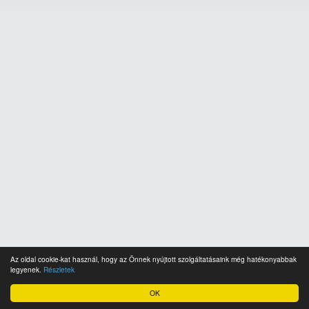
Az oldal cookie-kat használ, hogy az Önnek nyújtott szolgáltatásaink még hatékonyabbak
legyenek.
Részletek
OK