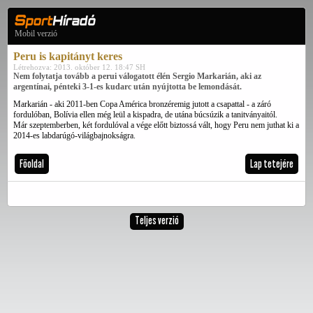
Mobil verzió
Peru is kapitányt keres
Létrehozva: 2013. október 12. 18:47 SH
Nem folytatja tovább a perui válogatott élén Sergio Markarián, aki az
argentínai, pénteki 3-1-es kudarc után nyújtotta be lemondását.
Markarián - aki 2011-ben Copa América bronzéremig jutott a csapattal - a záró
fordulóban, Bolívia ellen még leül a kispadra, de utána búcsúzik a tanitványaitól.
Már szeptemberben, két fordulóval a vége előtt biztossá vált, hogy Peru nem juthat ki a
2014-es labdarúgó-világbajnokságra.
Főoldal
Lap tetejére
Teljes verzió