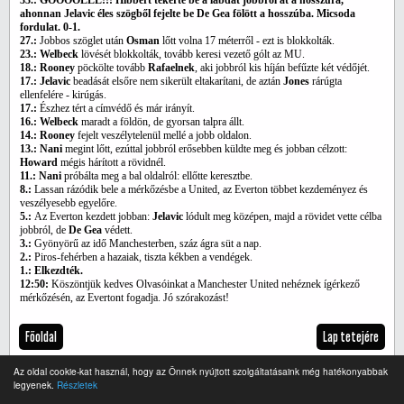
33.: GÓÓÓÓLLL!!! Hibbert tekerte be a labdát jobbról át a hosszúra,
ahonnan Jelavic éles szögből fejelte be De Gea fölött a hosszúba. Micsoda
fordulat. 0-1.
27.:
Jobbos szöglet után
Osman
lőtt volna 17 méterről - ezt is blokkolták.
23.: Welbeck
lövését blokkolták, tovább keresi vezető gólt az MU.
18.: Rooney
pöckölte tovább
Rafaelnek
, aki jobbról kis híján befűzte két védőjét.
17.: Jelavic
beadását elsőre nem sikerült eltakarítani, de aztán
Jones
rárúgta
ellenfelére - kirúgás.
17.:
Észhez tért a címvédő és már irányít.
16.: Welbeck
maradt a földön, de gyorsan talpra állt.
14.: Rooney
fejelt veszélytelenül mellé a jobb oldalon.
13.: Nani
megint lőtt, ezúttal jobbról erősebben küldte meg és jobban célzott:
Howard
mégis hárított a rövidnél.
11.: Nani
próbálta meg a bal oldalról: ellőtte keresztbe.
8.:
Lassan rázódik bele a mérkőzésbe a United, az Everton többet kezdeményez és
veszélyesebb egyelőre.
5.:
Az Everton kezdett jobban:
Jelavic
lódult meg középen, majd a rövidet vette célba
jobbról, de
De Gea
védett.
3.:
Gyönyörű az idő Manchesterben, száz ágra süt a nap.
2.:
Piros-fehérben a hazaiak, tiszta kékben a vendégek.
1.: Elkezdték.
12:50:
Köszöntjük kedves Olvasóinkat a Manchester United nehéznek ígérkező
mérkőzésén, az Evertont fogadja. Jó szórakozást!
Főoldal
Lap tetejére
Az oldal cookie-kat használ, hogy az Önnek nyújtott szolgáltatásaink még hatékonyabbak
legyenek.
Részletek