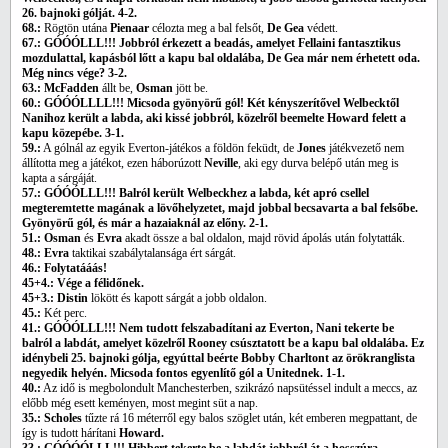
26. bajnoki gólját. 4-2.
68.:
Rögtön utána
Pienaar
célozta meg a bal felsőt,
De Gea
védett.
67.: GÓÓÓLLL!!! Jobbról érkezett a beadás, amelyet Fellaini fantasztikus
mozdulattal, kapásból lőtt a kapu bal oldalába, De Gea már nem érhetett oda.
Még nincs vége? 3-2.
63.: McFadden
állt be,
Osman
jött be.
60.: GÓÓÓLLLL!!! Micsoda gyönyörű gól! Két kényszerítővel Welbecktől
Nanihoz került a labda, aki kissé jobbról, közelről beemelte Howard felett a
kapu közepébe. 3-1.
59.:
A gólnál az egyik Everton-játékos a földön feküdt, de
Jones
játékvezető nem
állította meg a játékot, ezen háborúzott
Neville
, aki egy durva belépő után meg is
kapta a sárgáját.
57.: GÓÓÓLLL!!! Balról került Welbeckhez a labda, két apró csellel
megteremtette magának a lövőhelyzetet, majd jobbal becsavarta a bal felsőbe.
Gyönyörű gól, és már a hazaiaknál az előny. 2-1.
51.: Osman
és
Evra
akadt össze a bal oldalon, majd rövid ápolás után folytatták.
48.: Evra
taktikai szabálytalansága ért sárgát.
46.: Folytatááás!
45+4.: Vége a félidőnek.
45+3.: Distin
lökött és kapott sárgát a jobb oldalon.
45.:
Két perc.
41.: GÓÓÓLLL!!! Nem tudott felszabadítani az Everton, Nani tekerte be
balról a labdát, amelyet közelről Rooney csúsztatott be a kapu bal oldalába. Ez
idénybeli 25. bajnoki gólja, egyúttal beérte Bobby Charltont az örökranglista
negyedik helyén. Micsoda fontos egyenlítő gól a Unitednek. 1-1.
40.:
Az idő is megbolondult Manchesterben, szikrázó napsütéssel indult a meccs, az
előbb még esett keményen, most megint süt a nap.
35.: Scholes
tűzte rá 16 méterről egy balos szöglet után, két emberen megpattant, de
így is tudott hárítani
Howard.