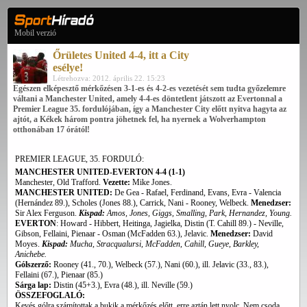
Mobil verzió
Őrületes United 4-4, itt a City
esélye!
Létrehozva: 2012. április 22. 15:23
Egészen elképesztő mérkőzésen 3-1-es és 4-2-es vezetését sem tudta győzelemre
váltani a Manchester United, amely 4-4-es döntetlent játszott az Evertonnal a
Premier League 35. fordulójában, így a Manchester City előtt nyitva hagyta az
ajtót, a Kékek három pontra jöhetnek fel, ha nyernek a Wolverhampton
otthonában 17 órától!
PREMIER LEAGUE, 35. FORDULÓ:
MANCHESTER UNITED-EVERTON 4-4 (1-1)
Manchester, Old Trafford.
Vezette:
Mike Jones.
MANCHESTER UNITED:
De Gea - Rafael, Ferdinand, Evans, Evra - Valencia
(Hernández 89.), Scholes (Jones 88.), Carrick, Nani - Rooney, Welbeck.
Menedzser:
Sir Alex Ferguson.
Kispad:
Amos, Jones, Giggs, Smalling, Park, Hernandez, Young.
EVERTON
: Howard - Hibbert, Heitinga, Jagielka, Distin (T. Cahill 89.) - Neville,
Gibson, Fellaini, Pienaar - Osman (McFadden 63.), Jelavic.
Menedzser:
David
Moyes.
Kispad:
Mucha, Stracqualursi, McFadden, Cahill, Gueye, Barkley,
Anichebe.
Gólszerző:
Rooney (41., 70.), Welbeck (57.), Nani (60.), ill. Jelavic (33., 83.),
Fellaini (67.), Pienaar (85.)
Sárga lap:
Distin (45+3.), Evra (48.), ill. Neville (59.)
ÖSSZEFOGLALÓ:
Kevés gólra számítottak a bukik a mérkőzés előtt, erre aztán lett nyolc. Nem csoda,