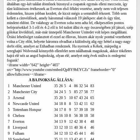
általában egy-két találat döntőnek bizonyul a csapatok egymás elleni meccsein, így
tűnt különösen értékesnek az Everton első félidei vezetése, amely nem volt teljesen
érdemtelen, hiszen jobban kezdett, de kicsit mégis a semmiből érkezett. Több sem
kellett a címvédőnek, amely hárommal válaszolt 19 játékperc alatt és úgy tűnt,
mindent eldönt. De valahogy az Everton soha nem adta fel, elképesztően pontos
befejezésekkel 3-1-ről és 4-2-ről is fel tudott állni és egy összeségében jól játszó, szép
gólokat lövöldöző, már-már ünnepelő Manchester Unitedet volt képes megállítani.
Óriási lehetőséget szalasztott el ezzel az éllovas, hiszen akár nyolc ponttal vezethetett
volna a City előtt, helyette háromra olvadhat a különbség alig egy héttel a nagy-nagy
derbi előtt, amelyet az Etihadban rendeznek. Ha nyernek a Kékek, márpedig a
sereghajtó Wolvesnál könnyebb ellenfelet nem találhatnak maguknak, akkor tökéletes
hajrá elé néz az angol bajnokság, olyan elé, amelyet még évek múlva is emlegetni
fogunk!
<iframe width="642" height="465"
src="http://www.youtube.com/embed/QpBY9bEYCZs" frameborder="0"
allowfullscreen></iframe>
A BAJNOKSÁG ÁLLÁSA:
1
Manchester United
35
26
5
4
86
32
54
83
2
Manchester City
34
24
5
5
85
27
58
77
3
Arsenal
35
20
5
10
67
43
24
65
4
Newcastle United
34
18
8
8
53
42
11
62
5
Tottenham Hotspur
34
17
8
9
57
39
18
59
6
Chelsea
34
16
10
8
56
38
18
58
7
Everton
34
13
9
12
42
38
4
48
8
Liverpool
33
12
10
11
40
36
4
46
9
Fulham
34
12
10
12
45
44
1
46
10
Sunderland
35
11
11
13
42
41
1
44