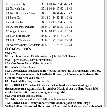
11
Swansea City
35
11
10
14
39
45
-6
43
12
Norwich City
35
11
10
14
47
60
-13
43
13
West Bromwich Albion
34
12
6
16
40
47
-7
42
14
Stoke City
34
11
9
14
32
48
-16
42
15
Aston Villa
34
7
15
12
35
48
-13
36
16
Queens Park Rangers
35
9
7
19
39
57
-18
34
17
Wigan Athletic
35
8
10
17
34
60
-26
34
18
Blackburn Rovers
35
8
7
20
47
73
-26
31
19
Bolton Wanderers
33
9
3
21
37
66
-29
30
20
Wolverhampton Wanderers
34
5
8
21
34
73
-39
23
ÉLŐ KÖZVETÍTÉS:
95.: Vége!
95.: Ferdinand
óriási lövését szedte ki a jobb felsőből
Howard.
90.:
Öt perc a ráadás. Kicsit soknak tűnik.
89.: Hernández
állt be,
Valencia
ment le.
88.: Scholes
helyén
Jones
.
85.: GÓÓÓLLL!!! Egyszerűen hihetetlen, mi folyik itt! Balról Fellaini adott be,
középen Pienaar érkezett, és kíméletlenül bevarrta közelről a jobb alsóba. De
Geának ehhez sem volt köze. 4-4.
84.: Tim Cahill
állt be,
Distin
ment le.
83.: GÓÓÓLLL!!! Fellainit keresték, két védővel a nyakán valahogy a
tizenegyespontra pattant a labda, amelyet Jelavic ebben a pillanatban a jobb
alsóba bombázott. És még mindig nincs vége! 4-3.
82.: Evra
lőtt kapufát, majdnem öt.
75.: Jelavic
jobbról a rövid felső felé tartó lövése ment mellé.
70.: GÓÓÓLLL!!! Rooney kapott remek labdát a jobb oldalon kilépő
Welbecktől, és a kapu torkában nem hibázott, a jobb alsóba gurította idénybeli