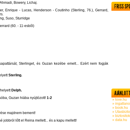
Ahmadi, Bowery, Lichaj.
FRISS SP
, Enrique - Lucas, Henderson - Coutinho (Sterling, 76.), Gerrard,
s.
ing, Suso, Sturridge
errard (60. - 11-esből)
apattársát, Sterlinget, és Guzan kezébe emelt... Ezért nem fogják
elyett
Sterling.
helyett
Delph.
AJÁNLOTT
sóba, Guzan hiába nyújtózott!
1-2
» love.hu
» ingatlano
» book.hu
» Utasbizto
övése majdnem bement!
» biztosito
» data.hu
é jobbról lőtt el Reina mellett... és a kapu mellett!