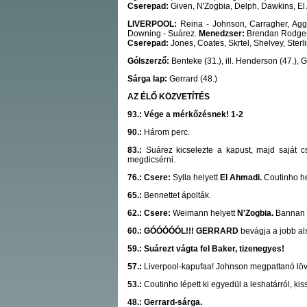
Cserepad:
Given, N'Zogbia, Delph, Dawkins, El 
LIVERPOOL:
Reina - Johnson, Carragher, Agger
Downing - Suárez.
Menedzser:
Brendan Rodger
Cserepad:
Jones, Coates, Skrtel, Shelvey, Sterl
Gólszerző:
Benteke (31.), ill. Henderson (47.), G
Sárga lap:
Gerrard (48.)
AZ ÉLŐ KÖZVETÍTÉS
93.: Vége a mérkőzésnek! 1-2
90.:
Három perc.
83.:
Suárez kicselezte a kapust, majd saját cs
megdicsérni.
76.: Csere:
Sylla helyett
El Ahmadi.
Coutinho h
65.:
Bennettet ápolták.
62.: Csere:
Weimann helyett
N'Zogbia.
Bannan 
60.: GÓÓÓÓÓL!!! GERRARD
bevágja a jobb al
59.: Suárezt vágta fel Baker, tizenegyes!
57.:
Liverpool-kapufaa! Johnson megpattanó l
53.:
Coutinho lépett ki egyedül a leshatárról, kiss
48.: Gerrard-sárga.