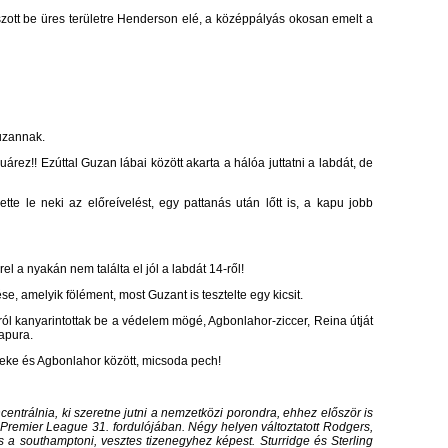
szott be üres területre Henderson elé, a középpályás okosan emelt a
Guzannak.
Suárez!! Ezúttal Guzan lábai között akarta a hálóa juttatni a labdát, de
te le neki az előreívelést, egy pattanás után lőtt is, a kapu jobb
el a nyakán nem találta el jól a labdát 14-ről!
se, amelyik fölément, most Guzant is tesztelte egy kicsit.
bbról kanyarintottak be a védelem mögé, Agbonlahor-ziccer, Reina útját
kapura.
eke és Agbonlahor között, micsoda pech!
entrálnia, ki szeretne jutni a nemzetközi porondra, ehhez először is
 Premier League 31. fordulójában. Négy helyen változtatott Rodgers,
 a southamptoni, vesztes tizenegyhez képest. Sturridge és Sterling