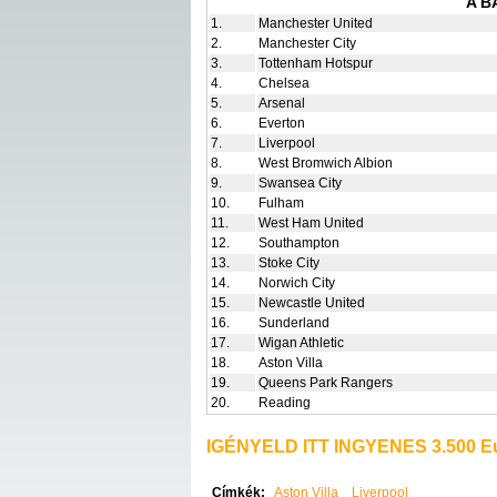
A B
1.
Manchester United
2.
Manchester City
3.
Tottenham Hotspur
4.
Chelsea
5.
Arsenal
6.
Everton
7.
Liverpool
8.
West Bromwich Albion
9.
Swansea City
10.
Fulham
11.
West Ham United
12.
Southampton
13.
Stoke City
14.
Norwich City
15.
Newcastle United
16.
Sunderland
17.
Wigan Athletic
18.
Aston Villa
19.
Queens Park Rangers
20.
Reading
IGÉNYELD ITT INGYENES 3.500 Eu
Címkék:
Aston Villa
Liverpool