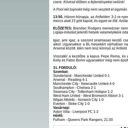
csere. Kövesd élőben a fejleményeket velünk!
A Pool két bajnokit még nem vesztett el egymás 
13:50.
Három hónapja, az Anfielden 3-1-re nyert
meccs alatt 15 gólt kapott, és egyet se lőtt. Azóta
ELŐZETES:
Brendan Rodgers menedzser nemré
Ligája-indulást jelentő helyek valamelyikére oda
Igaz, ami igaz, a szezont siralmasan kezdő cs
alkot. Ugyanakkor a BL-helyekért várhatóan n
Arsenal között. Idén nem lesz könnyű az Anfield
Visszatér a kezdőbe a kapus Pepe Reina, és a
Kelly és Fabio Borini ugyanakkor még nem épült 
31. FORDULÓ:
Szombat:
Sunderland - Manchester United 0-1
Arsenal - Reading 4-1
Manchester City - Newcastle United 4-0
Southampton - Chelsea 2-1
Swansea City - Tottenham Hotspur 1-2
West Ham United - West Bromwich Albion 3-1
Wigan Athletic - Norwich City 1-0
Everton - Stoke City 1-0
Vasárnap:
Aston Villa - Liverpool FC 1-2
Hétfő:
Fulham - Queens Park Rangers, 21.00