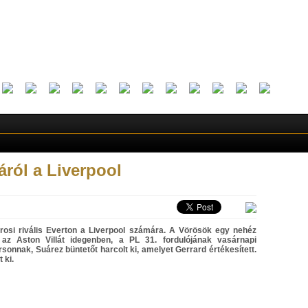
ról a Liverpool
árosi rivális Everton a Liverpool számára. A Vörösök egy nehéz
az Aston Villát idegenben, a PL 31. fordulójának vasárnapi
onnak, Suárez büntetőt harcolt ki, amelyet Gerrard értékesített.
 ki.