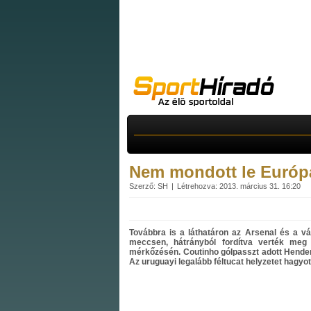
Nem mondott le Európá
Szerző: SH
Létrehozva: 2013. március 31. 16:20
Továbbra is a láthatáron az Arsenal és a v
meccsen, hátrányból fordítva verték meg 
mérkőzésén. Coutinho gólpasszt adott Henders
Az uruguayi legalább féltucat helyzetet hagyott