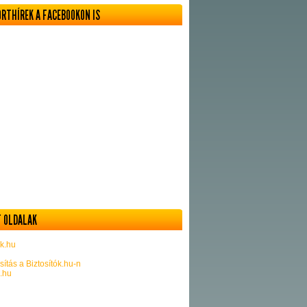
ORTHÍREK A FACEBOOKON IS
 OLDALAK
k.hu
sítás a Biztosítók.hu-n
k.hu