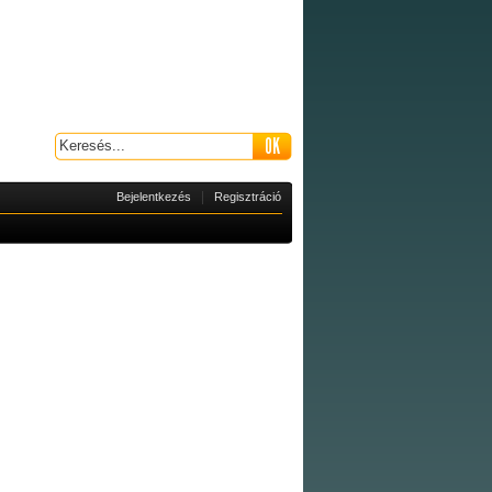
|
Bejelentkezés
Regisztráció