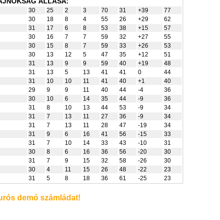
AJNOKSÁG ÁLLÁSA:
30
25
2
3
70
31
+39
77
30
18
8
4
55
26
+29
62
31
17
6
8
53
38
+15
57
30
16
7
7
59
32
+27
55
30
15
8
7
59
33
+26
53
30
13
12
5
47
35
+12
51
31
13
9
9
59
40
+19
48
31
13
5
13
41
41
0
44
31
10
10
11
41
40
+1
40
29
9
9
11
40
44
-4
36
30
10
6
14
35
44
-9
36
31
8
10
13
44
53
-9
34
31
7
13
11
27
36
-9
34
31
7
13
11
28
47
-19
34
31
9
6
16
41
56
-15
33
31
7
10
14
33
43
-10
31
30
8
6
16
36
56
-20
30
31
7
9
15
32
58
-26
30
30
4
11
15
26
48
-22
23
31
5
8
18
36
61
-25
23
rós demó számládat!