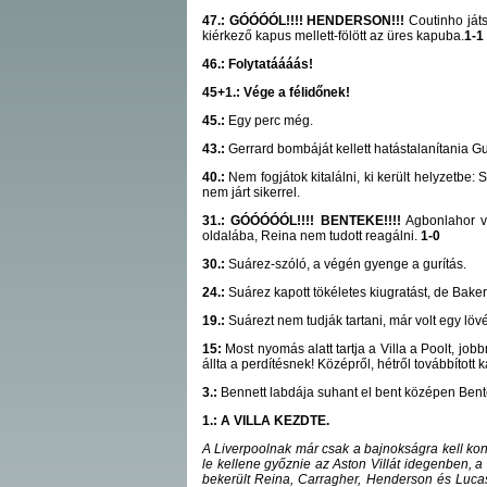
47.: GÓÓÓÓL!!!! HENDERSON!!!
Coutinho ját
kiérkező kapus mellett-fölött az üres kapuba.
1-1
46.: Folytatáááás!
45+1.: Vége a félidőnek!
45.:
Egy perc még.
43.:
Gerrard bombáját kellett hatástalanítania 
40.:
Nem fogjátok kitalálni, ki került helyzetbe: 
nem járt sikerrel.
31.: GÓÓÓÓÓL!!!! BENTEKE!!!!
Agbonlahor vet
oldalába, Reina nem tudott reagálni.
1-0
30.:
Suárez-szóló, a végén gyenge a gurítás.
24.:
Suárez kapott tökéletes kiugratást, de Bakerr
19.:
Suárezt nem tudják tartani, már volt egy lövé
15:
Most nyomás alatt tartja a Villa a Poolt, jo
állta a perdítésnek! Középről, hétről továbbított 
3.:
Bennett labdája suhant el bent középen Bent
1.: A VILLA KEZDTE.
A Liverpoolnak már csak a bajnokságra kell konc
le kellene győznie az Aston Villát idegenben, a
bekerült Reina, Carragher, Henderson és Lucas