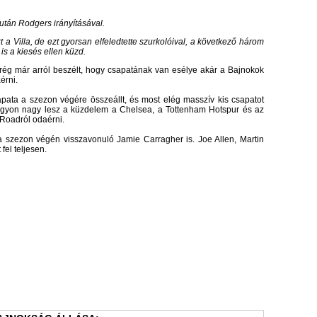
után Rodgers irányításával.
 a Villa, de ezt gyorsan elfeledtette szurkolóival, a következő három
 is a kiesés ellen küzd.
g már arról beszélt, hogy csapatának van esélye akár a Bajnokok
érni.
apata a szezon végére összeállt, és most elég masszív kis csapatot
agyon nagy lesz a küzdelem a Chelsea, a Tottenham Hotspur és az
 Roadról odaérni.
 szezon végén visszavonuló Jamie Carragher is. Joe Allen, Martin
fel teljesen.