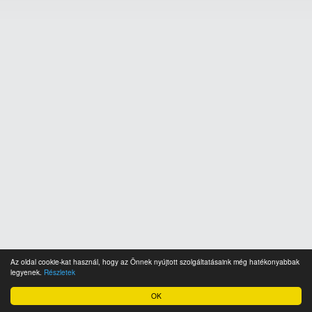
Az oldal cookie-kat használ, hogy az Önnek nyújtott szolgáltatásaink még hatékonyabbak
legyenek.
Részletek
OK