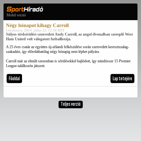
Mobil verzió
Négy hónapot kihagy Carroll
Létrehozva: 2014. július 25. 12:16 MTI
Súlyos térdsérülést szenvedett Andy Carroll, az angol élvonalban szereplő West
Ham United volt válogatott futballistája.
A 25 éves csatár az együttes új-zélandi felkészülése során szenvedett keresztszalag-
szakadást, így előreláthatólag négy hónapig nem léphet pályára.
Carroll már az elmúlt szezonban is sérülésekkel bajlódott, így mindössze 15 Premier
League-találkozón játszott.
Főoldal
Lap tetejére
Teljes verzió