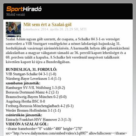
Mobil verzió
Mit sem ért a Szalai-gól
Létrehozva: 2014. április 20. 21:29 SH, MTI
Szalai Ádám ugyan gólt szerzett, de csapata, a Schalke 04 3-1-es vereséget
szenvedett a VfB Stuttgart vendégeként a német labdarúgó-bajnokság 31.
fordulójának vasárnapi zárómérkőzésén. A harmadik helyen álló gelsenkircheni
alakulatban a magyar válogatott támadó az 56. perctől kapott lehetőséget és a
69. percben talált a kapuba. A Schalke hét veretlenül megvívott találkozót
követően kapott ki újra a Bundesligában.
BUNDESLIGA, 31. FORDULÓ:
VfB Stuttgart-Schalke 04 3-1 (1-0)
Nürnberg-Bayer Leverkusen 1-4 (1-1)
szombaton játszották:
Hamburger SV-VfL Wolfsburg 1-3 (0-2)
Borussia Dortmund-Mainz 4-2 (2-1)
Braunschweig-Bayern München 0-2 (0-0)
Augsburg-Hertha BSC 0-0
Freiburg-Borussia Mönchengladbach 4-2 (0-1)
Werder Bremen-Hoffenheim 3-1 (1-1)
csütörtökön játszották:
Eintracht Frankfurt-HSV Hannover 2-3 (1-3)
VIDEÓN A SZALAI GÓL:
<iframe frameborder="0" width="480" height="270"
src="http://www.dailymotion.com/embed/video/x1q09l7" allowfullscreen></iframe>