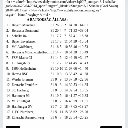
<br /><a href="http://www.dailymotion.com/video/x1q09l7_stuttgart-3-1-schalke-
goal-szalai-20-04-2014_sport" target="_blank">Stuttgart 3-1 Schalke (Goal Szalai)
20-04-2014</a> <i>by <a href="http://www.dailymotion.com/raghey"
target="_blank">raghey</a></i>
A BAJNOKSÁG ÁLLÁSA:
1.
Bayern München
31
26
3
2
84
20
+64
81
2.
Borussia Dortmund
31
20
4
7
71
33
+38
64
3.
Schalke 04
31
17
7
7
57
41
+16
58
4.
Bayer Leverkusen
31
17
3
11
54
39
+15
54
5.
VfL Wolfsburg
31
16
5
10
56
46
+10
53
6.
Borussia Mönchengladbach
31
14
7
10
54
39
+15
49
7.
FSV Mainz 05
31
14
5
12
46
49
−3
47
8.
FC Augsburg
31
12
7
12
41
45
−4
43
9.
1899 Hoffenheim
31
10
10
11
67
66
+1
40
10.
Hertha BSC
31
10
8
13
38
42
−4
38
11.
Werder Bremen
31
9
9
13
37
59
−22
36
12.
Eintracht Frankfurt
31
9
8
14
39
53
−14
35
13.
SC Freiburg
31
9
8
14
39
54
−15
35
14.
Hannover 96
31
10
5
16
41
57
−16
35
15.
VfB Stuttgart
31
8
7
16
48
59
−11
31
16.
Hamburger SV
31
7
6
18
47
65
−18
27
17.
1. FC Nürnberg
31
5
11
15
36
62
−26
26
18.
Eintracht Braunschweig
31
6
7
18
28
54
−26
25