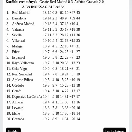
Korábbi eredmények:
Getafe-Real Madrid 0-3, Atlético-Granada 2-0.
A BAJNOKSÁG ÁLLÁSA:
1.
Real Madrid
18
15
0
3
62
15
+47
45
2.
Barcelona
19
14
2
3
48
9
+39
44
3.
Atlético Madrid
19
13
2
4
37
18
+19
41
4.
Valencia
19
11
5
3
35
17
+18
38
5.
Sevilla
17
11
3
3
28
17
+11
36
6.
Villarreal
19
10
5
4
32
17
+15
35
7.
Málaga
18
9
4
5
22
18
+4
31
8.
Eibar
19
7
6
6
24
25
−1
27
9.
Espanyol
19
6
5
8
22
29
−7
23
10.
Rayo Vallecano
19
7
2
10
20
33
−13
23
11.
Celta Vigo
19
5
6
8
18
21
−3
21
12.
Real Sociedad
19
4
7
8
19
24
−5
19
13.
Athletic Bilbao
19
5
4
10
15
25
−10
19
14.
Córdoba
19
3
9
7
15
28
−13
18
15.
Getafe
19
4
5
10
14
27
−13
17
16.
Deportivo La Coruña
19
4
5
10
14
31
−17
17
17.
Almería
19
4
4
11
17
30
−13
16
18.
Levante
18
3
7
8
13
33
−20
16
19.
Elche
18
3
5
10
17
35
−18
14
20.
Granada
19
2
8
9
11
31
−20
14
Főoldal
Lap tetejére