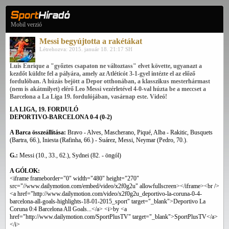
Mobil verzió
Messi begyújtotta a rakétákat
Létrehozva: 2015. január 18. 21:17 SH
Luis Enrique a "győztes csapaton ne változtass" elvet követte, ugyanazt a
kezdőt küldte fel a pályára, amely az Atléticót 3-1-gyel intézte el az előző
fordulóban. A húzás bejött a Depor otthonában, a klasszikus mesterhármast
(nem is akátmilyet) elérő Leo Messi vezérletével 4-0-val húzta be a meccset a
Barcelona a La Liga 19. fordulójában, vasárnap este. Videó!
LA LIGA, 19. FORDULÓ
DEPORTIVO-BARCELONA 0-4 (0-2)
A Barca összeállítása:
Bravo - Alves, Mascherano, Piqué, Alba - Rakitic, Busquets
(Bartra, 66.), Iniesta (Rafinha, 66.) - Suárez, Messi, Neymar (Pedro, 70.).
G.:
Messi (10., 33., 62.), Sydnei (82. - öngól)
A GÓLOK:
<iframe frameborder="0" width="480" height="270"
src="//www.dailymotion.com/embed/video/x2f0g2u" allowfullscreen></iframe><br />
<a href="http://www.dailymotion.com/video/x2f0g2u_deportivo-la-coruna-0-4-
barcelona-all-goals-highlights-18-01-2015_sport" target="_blank">Deportivo La
Coruna 0:4 Barcelona All Goals...</a> <i>by <a
href="http://www.dailymotion.com/SportPlusTV" target="_blank">SportPlusTV</a>
</i>