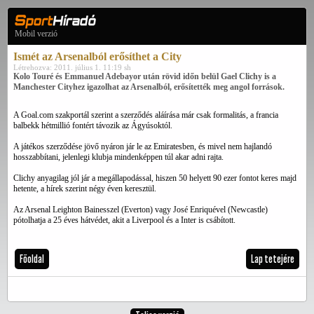
Mobil verzió
Ismét az Arsenalból erősíthet a City
Létrehozva: 2011. július 1. 11:19 sh
Kolo Touré és Emmanuel Adebayor után rövid időn belül Gael Clichy is a
Manchester Cityhez igazolhat az Arsenalból, erősítették meg angol források.
A Goal.com szakportál szerint a szerződés aláírása már csak formalitás, a francia
balbekk hétmillió fontért távozik az Ágyúsoktól.
A játékos szerződése jövő nyáron jár le az Emiratesben, és mivel nem hajlandó
hosszabbítani, jelenlegi klubja mindenképpen túl akar adni rajta.
Clichy anyagilag jól jár a megállapodással, hiszen 50 helyett 90 ezer fontot keres majd
hetente, a hírek szerint négy éven keresztül.
Az Arsenal Leighton Bainesszel (Everton) vagy José Enriquével (Newcastle)
pótolhatja a 25 éves hátvédet, akit a Liverpool és a Inter is csábított.
Főoldal
Lap tetejére