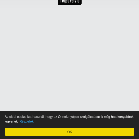
Teljes verzió
Az oldal cookie-kat használ, hogy az Önnek nyújtott szolgáltatásaink még hatékonyabbak
legyenek.
Részletek
OK