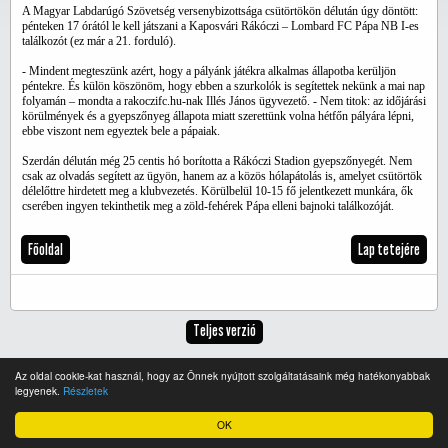
A Magyar Labdarúgó Szövetség versenybizottsága csütörtökön délután úgy döntött:
pénteken 17 órától le kell játszani a Kaposvári Rákóczi – Lombard FC Pápa NB I-es
találkozót (ez már a 21. forduló).
- Mindent megteszünk azért, hogy a pályánk játékra alkalmas állapotba kerüljön
péntekre. És külön köszönöm, hogy ebben a szurkolók is segítettek nekünk a mai nap
folyamán – mondta a rakoczifc.hu-nak Illés János ügyvezető. - Nem titok: az időjárási
körülmények és a gyepszőnyeg állapota miatt szerettünk volna hétfőn pályára lépni,
ebbe viszont nem egyeztek bele a pápaiak.
Szerdán délután még 25 centis hó borította a Rákóczi Stadion gyepszőnyegét. Nem
csak az olvadás segített az ügyön, hanem az a közös hólapátolás is, amelyet csütörtök
délelőttre hirdetett meg a klubvezetés. Körülbelül 10-15 fő jelentkezett munkára, ők
cserében ingyen tekinthetik meg a zöld-fehérek Pápa elleni bajnoki találkozóját.
Főoldal
Lap tetejére
Teljes verzió
Az oldal cookie-kat használ, hogy az Önnek nyújtott szolgáltatásaink még hatékonyabbak
legyenek.
Részletek
OK