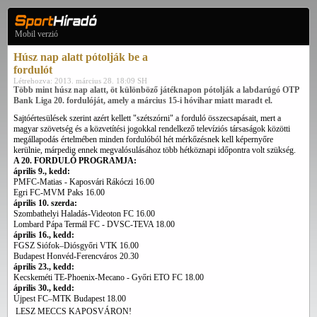
Mobil verzió
Húsz nap alatt pótolják be a
fordulót
Létrehozva: 2013. március 28. 18:09 SH
Több mint húsz nap alatt, öt különböző játéknapon pótolják a labdarúgó OTP
Bank Liga 20. fordulóját, amely a március 15-i hóvihar miatt maradt el.
Sajtóértesülések szerint azért kellett "szétszórni" a forduló összecsapásait, mert a
magyar szövetség és a közvetítési jogokkal rendelkező televíziós társaságok közötti
megállapodás értelmében minden fordulóból hét mérkőzésnek kell képernyőre
kerülnie, márpedig ennek megvalósulásához több hétköznapi időpontra volt szükség.
A 20. FORDULÓ PROGRAMJA:
április 9., kedd:
PMFC-Matias - Kaposvári Rákóczi 16.00
Egri FC-MVM Paks 16.00
április 10. szerda:
Szombathelyi Haladás-Videoton FC 16.00
Lombard Pápa Termál FC - DVSC-TEVA 18.00
április 16., kedd:
FGSZ Siófok–Diósgyőri VTK 16.00
Budapest Honvéd-Ferencváros 20.30
április 23., kedd:
Kecskeméti TE-Phoenix-Mecano - Győri ETO FC 18.00
április 30., kedd:
Újpest FC–MTK Budapest 18.00
LESZ MECCS KAPOSVÁRON!