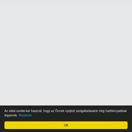
Az oldal cookie-kat használ, hogy az Önnek nyújtott szolgáltatásaink még hatékonyabbak
legyenek.
Részletek
OK