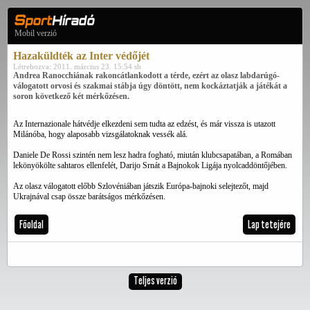
Mobil verzió
Hazaküldték az Inter védőjét
Létrehozva: 2011. március 23. 15:54 sh
Andrea Ranocchiának rakoncátlankodott a térde, ezért az olasz labdarúgó-
válogatott orvosi és szakmai stábja úgy döntött, nem kockáztatják a játékát a
soron következő két mérkőzésen.
Az Internazionale hátvédje elkezdeni sem tudta az edzést, és már vissza is utazott
Milánóba, hogy alaposabb vizsgálatoknak vessék alá.
Daniele De Rossi szintén nem lesz hadra fogható, miután klubcsapatában, a Romában
lekönyökölte sahtaros ellenfelét, Darijo Srnát a Bajnokok Ligája nyolcaddöntőjében.
Az olasz válogatott előbb Szlovéniában játszik Európa-bajnoki selejtezőt, majd
Ukrajnával csap össze barátságos mérkőzésen.
Főoldal
Lap tetejére
Teljes verzió