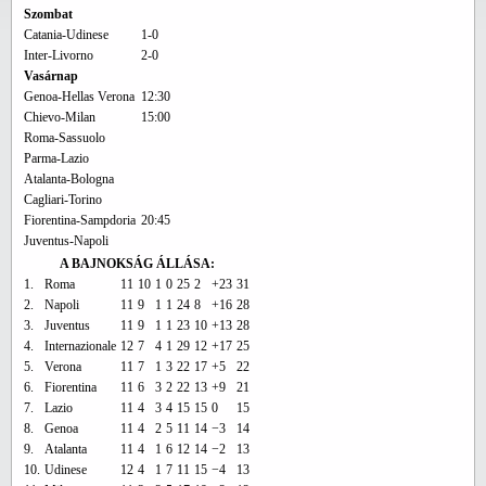
Szombat
Catania-Udinese
1-0
Inter-Livorno
2-0
Vasárnap
Genoa-Hellas Verona
12:30
Chievo-Milan
15:00
Roma-Sassuolo
Parma-Lazio
Atalanta-Bologna
Cagliari-Torino
Fiorentina-Sampdoria
20:45
Juventus-Napoli
A BAJNOKSÁG ÁLLÁSA:
1.
Roma
11
10
1
0
25
2
+23
31
2.
Napoli
11
9
1
1
24
8
+16
28
3.
Juventus
11
9
1
1
23
10
+13
28
4.
Internazionale
12
7
4
1
29
12
+17
25
5.
Verona
11
7
1
3
22
17
+5
22
6.
Fiorentina
11
6
3
2
22
13
+9
21
7.
Lazio
11
4
3
4
15
15
0
15
8.
Genoa
11
4
2
5
11
14
−3
14
9.
Atalanta
11
4
1
6
12
14
−2
13
10.
Udinese
12
4
1
7
11
15
−4
13