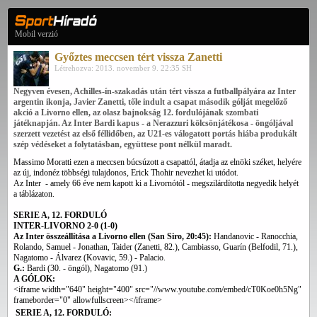
Mobil verzió
Győztes meccsen tért vissza Zanetti
Létrehozva: 2013. november 9. 22:35 SH
Negyven évesen, Achilles-ín-szakadás után tért vissza a futballpályára az Inter
argentin ikonja, Javier Zanetti, tőle indult a csapat második gólját megelőző
akció a Livorno ellen, az olasz bajnokság 12. fordulójának szombati
játéknapján. Az Inter Bardi kapus - a Nerazzuri kölcsönjátékosa - öngóljával
szerzett vezetést az első féllidőben, az U21-es válogatott portás hiába produkált
szép védéseket a folytatásban, együttese pont nélkül maradt.
Massimo Moratti ezen a meccsen búcsúzott a csapattól, átadja az elnöki széket, helyére
az új, indonéz többségi tulajdonos, Erick Thohir nevezhet ki utódot.
Az Inter - amely 66 éve nem kapott ki a Livornótól - megszilárdította negyedik helyét
a táblázaton.
SERIE A, 12. FORDULÓ
INTER-LIVORNO 2-0 (1-0)
Az Inter összeállítása a Livorno ellen (San Siro, 20:45):
Handanovic - Ranocchia,
Rolando, Samuel - Jonathan, Taider (Zanetti, 82.), Cambiasso, Guarín (Belfodil, 71.),
Nagatomo - Álvarez (Kovavic, 59.) - Palacio.
G.:
Bardi (30. - öngól), Nagatomo (91.)
A GÓLOK:
<iframe width="640" height="400" src="//www.youtube.com/embed/cT0Koe0h5Ng"
frameborder="0" allowfullscreen></iframe>
SERIE A, 12. FORDULÓ: