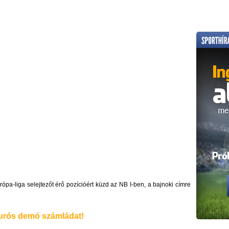
ópa-liga selejtezőt érő pozícióért küzd az NB I-ben, a bajnoki címre
rós demó számládat!