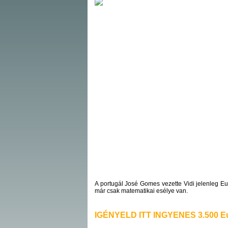
A portugál José Gomes vezette Vidi jelenleg Eur
már csak matematikai esélye van.
IGÉNYELD ITT INGYENES 3.500 Eu