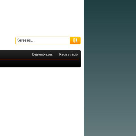
|
Bejelentkezés
Regisztráció