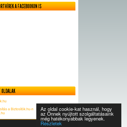
ORTHÍREK A FACEBOOKON IS
 OLDALAK
k.hu
Az oldal cookie-kat használ, hogy
sítás a Biztosítók.hu-n
az Önnek nyújtott szolgáltatásaink
k.hu
még hatékonyabbak legyenek.
Részletek