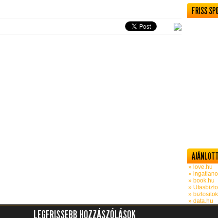
FRISS SP
AJÁNLOTT
» love.hu
» ingatlano
» book.hu
» Utasbizto
» biztosito
» data.hu
LEGFRISSEBB HOZZÁSZÓLÁSOK