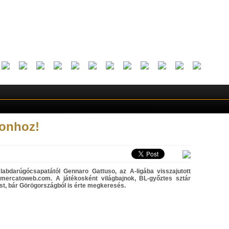
tonhoz!
 labdarúgócsapatától Gennaro Gattuso, az A-ligába visszajutott
omercatoweb.com. A játékosként világbajnok, BL-győztes sztár
ést, bár Görögországból is érte megkeresés.