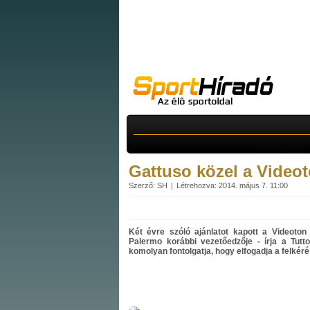
Gattuso közel a Video
Szerző: SH
Létrehozva: 2014. május 7. 11:00
Két évre szóló ajánlatot kapott a Videoton
Palermo korábbi vezetőedzője - írja a Tutt
komolyan fontolgatja, hogy elfogadja a felkér