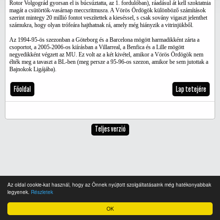
Rotor Volgográd gyorsan el is búcsúztatta, az 1. fordulóban), ráadásul át kell szoktatnia
magát a csütörtök-vasárnap meccsritmusra. A Vörös Ördögök különböző számítások
szerint mintegy 20 millió fontot veszítettek a kieséssel, s csak sovány vigaszt jelenthet
számukra, hogy olyan trófeára hajthatnak rá, amely még hiányzik a vitrinjükből.
Az 1994-95-ös szezonban a Göteborg és a Barcelona mögött harmadikként zárta a
csoportot, a 2005-2006-os kiírásban a Villarreal, a Benfica és a Lille mögött
negyedikként végzett az MU. Ez volt az a két kivétel, amikor a Vörös Ördögök nem
élték meg a tavaszt a BL-ben (meg persze a 95-96-os szezon, amikor be sem jutottak a
Bajnokok Ligájába).
Főoldal
Lap tetejére
Teljes verzió
Az oldal cookie-kat használ, hogy az Önnek nyújtott szolgáltatásaink még hatékonyabbak
legyenek.
Részletek
OK