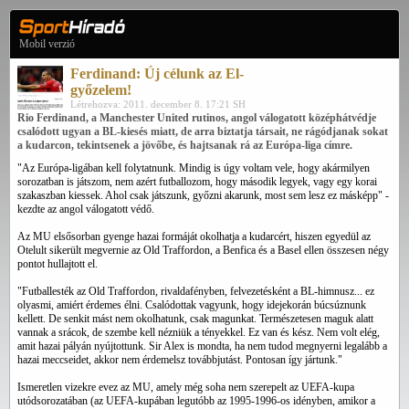
Mobil verzió
Ferdinand: Új célunk az El-
győzelem!
Létrehozva: 2011. december 8. 17:21 SH
Rio Ferdinand, a Manchester United rutinos, angol válogatott középhátvédje
csalódott ugyan a BL-kiesés miatt, de arra biztatja társait, ne rágódjanak sokat
a kudarcon, tekintsenek a jövőbe, és hajtsanak rá az Európa-liga címre.
"Az Európa-ligában kell folytatnunk. Mindig is úgy voltam vele, hogy akármilyen
sorozatban is játszom, nem azért futballozom, hogy második legyek, vagy egy korai
szakaszban kiessek. Ahol csak játszunk, győzni akarunk, most sem lesz ez másképp" -
kezdte az angol válogatott védő.
Az MU elsősorban gyenge hazai formáját okolhatja a kudarcért, hiszen egyedül az
Otelult sikerült megvernie az Old Traffordon, a Benfica és a Basel ellen összesen négy
pontot hullajtott el.
"Futballesték az Old Traffordon, rivaldafényben, felvezetésként a BL-himnusz... ez
olyasmi, amiért érdemes élni. Csalódottak vagyunk, hogy idejekorán búcsúznunk
kellett. De senkit mást nem okolhatunk, csak magunkat. Természetesen maguk alatt
vannak a srácok, de szembe kell nézniük a tényekkel. Ez van és kész. Nem volt elég,
amit hazai pályán nyújtottunk. Sir Alex is mondta, ha nem tudod megnyerni legalább a
hazai meccseidet, akkor nem érdemelsz továbbjutást. Pontosan így jártunk."
Ismeretlen vizekre evez az MU, amely még soha nem szerepelt az UEFA-kupa
utódsorozatában (az UEFA-kupában legutóbb az 1995-1996-os idényben, amikor a