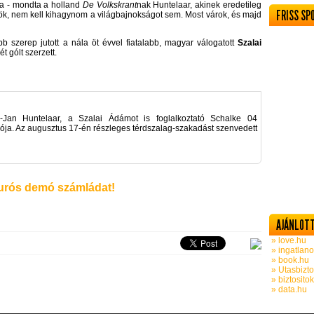
ra - mondta a holland
De Volkskrant
nak Huntelaar, akinek eredetileg
FRISS SP
pülök, nem kell kihagynom a világbajnokságot sem. Most várok, és majd
b szerep jutott a nála öt évvel fiatalabb, magyar válogatott
Szalai
 gólt szerzett.
Jan Huntelaar, a Szalai Ádámot is foglalkoztató Schalke 04
ója. Az augusztus 17-én részleges térdszalag-szakadást szenvedett
rós demó számládat!
AJÁNLOTT
» love.hu
» ingatlano
» book.hu
» Utasbizto
» biztosito
» data.hu