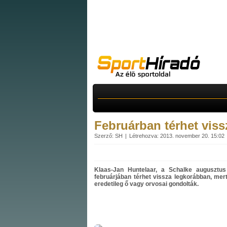
Februárban térhet vissz
Szerző: SH
Létrehozva: 2013. november 20. 15:02
Klaas-Jan Huntelaar, a Schalke augusztus
februárjában térhet vissza legkorábban, mert
eredetileg ő vagy orvosai gondolták.