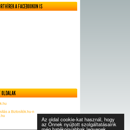
ORTHÍREK A FACEBOOKON IS
 OLDALAK
k.hu
sítás a Biztosítók.hu-n
k.hu
Az oldal cookie-kat használ, hogy
az Önnek nyújtott szolgáltatásaink
még hatékonyabbak legyenek.