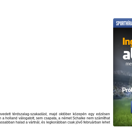
edett térdszalag-szakadást, majd október közepén egy edzésen
em a holland válogatott, sem csapata, a német Schalke nem számíthat
 lassabban halad a vártnál, és legkorábban csak jövő februárban lehet