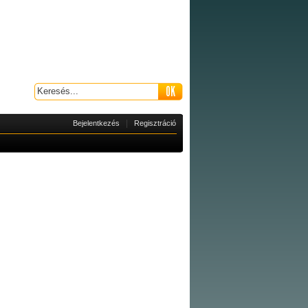
|
Bejelentkezés
Regisztráció