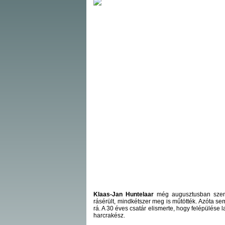
Klaas-Jan Huntelaar
még augusztusban szenv
rásérült, mindkétszer meg is műtötték. Azóta s
rá. A 30 éves csatár elismerte, hogy felépülése
harcrakész.