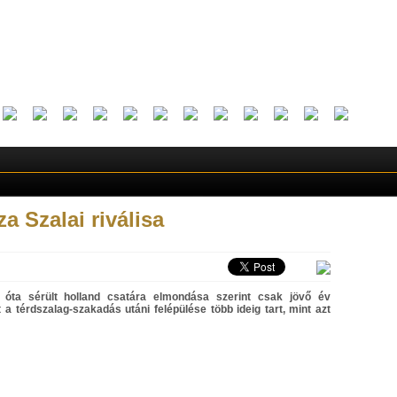
a Szalai riválisa
 óta sérült holland csatára elmondása szerint csak jövő év
 a térdszalag-szakadás utáni felépülése több ideig tart, mint azt