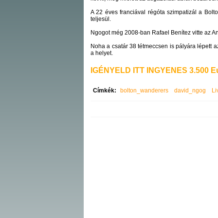
A 22 éves franciával régóta szimpatizál a Bol
teljesül.
Ngogot még 2008-ban Rafael Benítez vitte az An
Noha a csatár 38 tétmeccsen is pályára lépett a
a helyet.
IGÉNYELD ITT INGYENES 3.500 Eu
Címkék:
bolton_wanderers
david_ngog
Li