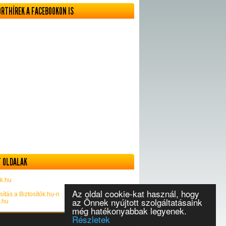
ORTHÍREK A FACEBOOKON IS
 OLDALAK
k.hu
Az oldal cookie-kat használ, hogy
sítás a Biztosítók.hu-n
az Önnek nyújtott szolgáltatásaink
k.hu
még hatékonyabbak legyenek.
Részletek