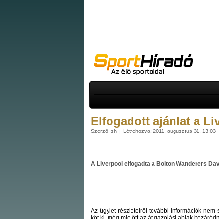
Elfogadott ajánlat a Li
Szerző: sh
Létrehozva: 2011. augusztus 31. 13:03
A Liverpool elfogadta a Bolton Wanderers David
Az ügylet részleteiről további információk nem
köt ki, még mielőtt az átigazolási ablak bezáród