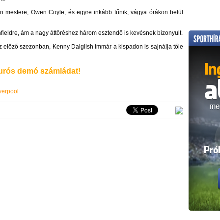
ton mestere, Owen Coyle, és egyre inkább tűnik, vágya órákon belül
fieldre, ám a nagy áttöréshez három esztendő is kevésnek bizonyult.
z előző szezonban, Kenny Dalglish immár a kispadon is sajnálja tőle
rós demó számládat!
verpool