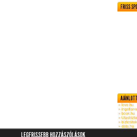
FRISS SP
AJÁNLOTT
» love.hu
» ingatlano
» book.hu
» Utasbizto
» biztosito
» data.hu
LEGFRISSEBB HOZZÁSZÓLÁSOK