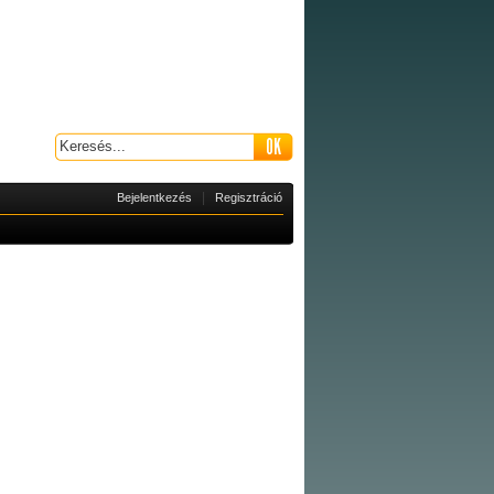
|
Bejelentkezés
Regisztráció