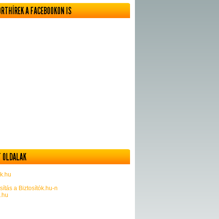
ORTHÍREK A FACEBOOKON IS
 OLDALAK
k.hu
sítás a Biztosítók.hu-n
k.hu