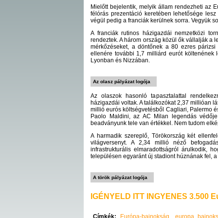
Mielőtt bejelentik, melyik állam rendezheti az 
félórás prezentáció keretében lehetősége les
végül pedig a franciák kerülnek sorra. Vegyük sor
A franciák rutinos házigazdái nemzetközi t
rendeztek. A három ország közül ők vállalják a 
mérkőzéseket, a döntőnek a 80 ezres párizsi 
ellenére további 1,7 milliárd eurót költenének
Lyonban és Nizzában.
Az olasz pályázat logója
Az olaszok hasonló tapasztalattal rendelk
házigazdái voltak. A találkozókat 2,37 millióan 
millió eurós költségvetésből Cagliari, Palermo és
Paolo Maldini, az AC Milan legendás védője
beadványunk tele van értékkel. Nem tudom elkép
A harmadik szereplő, Törökország két ellenfe
világversenyt. A 2,34 millió néző befogadá
infrastrukturális elmaradottságról árulkodik, 
településen egyaránt új stadiont húznának fel, 
A török pályázat logója
IGÉNYELD ITT INGYENES 3.500 Eu
Címkék:
Európa-bajnokság
europa_bajnok