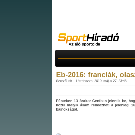
Eb-2016: franciák, ola
Szerző: sh
Létrehozva: 2010. május 27. 23:43
Pénteken 13 órakor Genfben jelentik be, ho
közül melyik állam rendezheti a jelenlegi 1
bajnokságot.