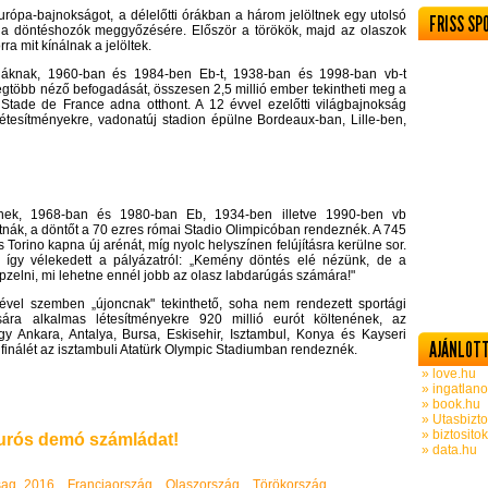
Európa-bajnokságot, a délelőtti órákban a három jelöltnek egy utolsó
FRISS SP
z a döntéshozók meggyőzésére. Először a törökök, majd az olaszok
ra mit kínálnak a jelöltek.
ornáknak, 1960-ban és 1984-ben Eb-t, 1938-ban és 1998-ban vb-t
legtöbb néző befogadását, összesen 2,5 millió ember tekintheti meg a
Stade de France adna otthont. A 12 évvel ezelőtti világbajnokság
 létesítményekre, vadonatúj stadion épülne Bordeaux-ban, Lille-ben,
eznek, 1968-ban és 1980-ban Eb, 1934-ben illetve 1990-ben vb
látnák, a döntőt a 70 ezres római Stadio Olimpicóban rendeznék. A 745
 Torino kapna új arénát, míg nyolc helyszínen felújításra kerülne sor.
 így vélekedett a pályázatról: „Kemény döntés elé nézünk, de a
zelni, mi lehetne ennél jobb az olasz labdarúgás számára!"
lével szemben „újoncnak" tekinthető, soha nem rendezett sportági
sára alkalmas létesítményekre 920 millió eurót költenének, az
hogy Ankara, Antalya, Bursa, Eskisehir, Isztambul, Konya és Kayseri
AJÁNLOTT
a finálét az isztambuli Atatürk Olympic Stadiumban rendeznék.
» love.hu
» ingatlano
» book.hu
» Utasbizto
» biztosito
rós demó számládat!
» data.hu
sag_2016
Franciaország
Olaszország
Törökország