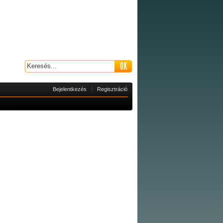
|
Bejelentkezés
Regisztráció